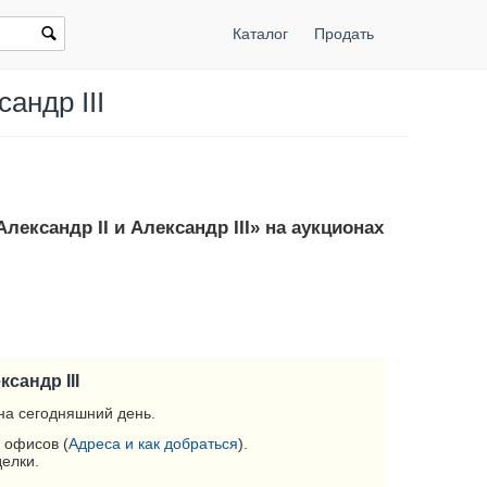
Каталог
Продать
андр III
лександр II и Александр III» на аукционах
сандр III
на сегодняшний день.
 офисов (
Адреса и как добраться
).
делки.