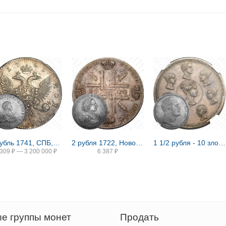
1 рубль 1741, СПБ, Иоанн, гурт надпись
2 рубля 1722, Новодел
1 1/2 рубля - 10 злотых 1836, семейный, П. У., Новодел
 309
₽
—
3 200 000
₽
6 387
₽
е группы монет
Продать