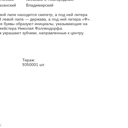
аханский
Владимирский
вой лапе находится скипетр, а под ней литера
В левой лапе — держава, а под ней литера «Ф».
е буквы образуют инициалы, указывающие на
мейстера Николая Фоллендорфа.
к украшают зубчики, направленные к центру.
Тираж:
9350001
шт.
: