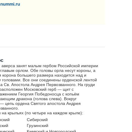
nummi.ru
рс
 аверса занят малым гербом Российской империи
главым орлом. Обе головы орла несут короны, а
я корона большего размера находится над и
 головами. Все они соединены орденской лентой
а Св. Апостола Андрея Первозванного. На груди
расположен Московский герб — щит с
ажением Георгия Победоносца с копьём
ающим дракона (голова слева). Вокруг
— цепь ордена Святого апостола Андрея
званного.
 на крыльях (по четыре на каждом крыле):
нский
Сибирский
ский
Грузинский
ический
Киевский и Новгородский