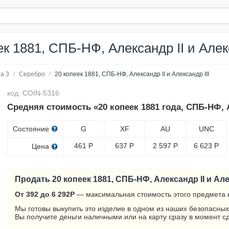
ек 1881, СПБ-НФ, Александр II и Алекс
а 3
/
Серебро
/
20 копеек 1881, СПБ-НФ, Александр II и Александр III
код: COIN-5316
Средняя стоимость «20 копеек 1881 года, СПБ-НФ, А
Состояние
G
XF
AU
UNC
461
Р
637
Р
2 597
Р
6 623
Р
Цена
Продать 20 копеек 1881, СПБ-НФ, Александр II и Алек
От 392 до 6 292
Р
— максимальная стоимость этого предмета 
Мы готовы выкупить это изделие в одном из наших безопасных
Вы получите деньги наличными или на карту сразу в момент с