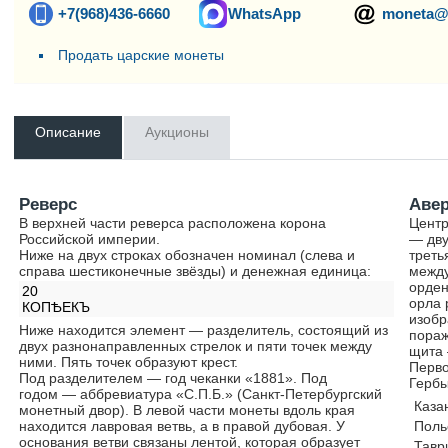
+7(968)436-6660
WhatsApp
moneta@
Продать царские монеты
Описание
Аукционы
Реверс
Аве
В верхней части реверса расположена корона
Центр
Российской империи.
— дву
Ниже на двух строках обозначен номинал (слева и
треть
справа шестиконечные звёзды) и денежная единица:
между
орден
20
орла 
КОПѢЕКЪ
изобр
Ниже находится элемент — разделитель, состоящий из
пораж
двух разнонаправленных стрелок и пяти точек между
щита 
ними. Пять точек образуют крест.
Перво
Под разделителем — год чеканки «1881». Под
Гербы
годом — аббревиатура «С.П.Б.» (Санкт-Петербургский
Каза
монетный двор). В левой части монеты вдоль края
находится лавровая ветвь, а в правой дубовая. У
Поль
основания ветви связаны лентой, которая образует
Тавр