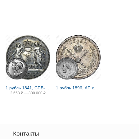
1 рубль 1841, СПБ-HI, свадьба Александра Николаевича
1 рубль 1896, АГ, коронация Николая II
2 653
₽
—
800 000
₽
Контакты