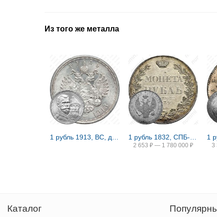
Из того же металла
1 рубль 1913, ВС, дом Романовых
1 рубль 1832, СПБ-НГ, венок 8 звеньев
2 653
₽
—
1 780 000
₽
3
Каталог
Популярны