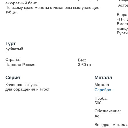
аккуратный бант.
Астр
По всему краю монеты отчеканены выступающие
зубцы.
В пра
«Н». 
Вмест
минц
Бурти
Гурт
рубчатый
Страна:
Вес:
Царская Россия
3.60
гр.
Серия
Металл
Качество выпуска:
Металл:
для обращения и Proof
Серебро
Проба:
500
Обозначение:
Ag
Вес драг. металла