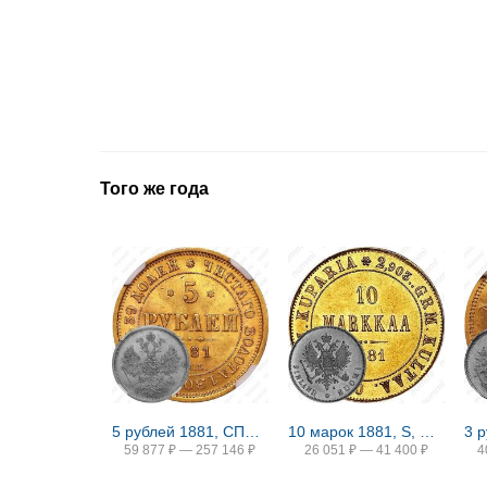
Того же года
5 рублей 1881, СПБ-НФ, Александр II и Александр III
10 марок 1881, S, Александр II
59 877
₽
—
257 146
₽
26 051
₽
—
41 400
₽
4