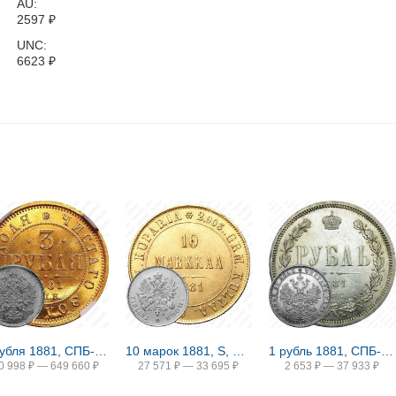
AU:
2597
₽
UNC:
6623
₽
3 рубля 1881, СПБ-НФ, Александр II и Александр III
10 марок 1881, S, Александр III
1 рубль 1881, СПБ-НФ, Александр II и Александр III
0 998
₽
—
649 660
₽
27 571
₽
—
33 695
₽
2 653
₽
—
37 933
₽