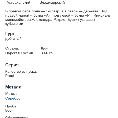
Астраханский
Владимирский
В правой лапе орла — скипетр, а в левой — держава. Под
правой лапой – буква «А», под левой – буква «Р». Инициалы
минцмейстера Александра Редько. Буртик украшен
зубчиками.
Гурт
рубчатый
Страна:
Вес:
Царская Россия
3.60
гр.
Серия
Качество выпуска:
Proof
Металл
Металл:
Серебро
Проба:
500
Обозначение: