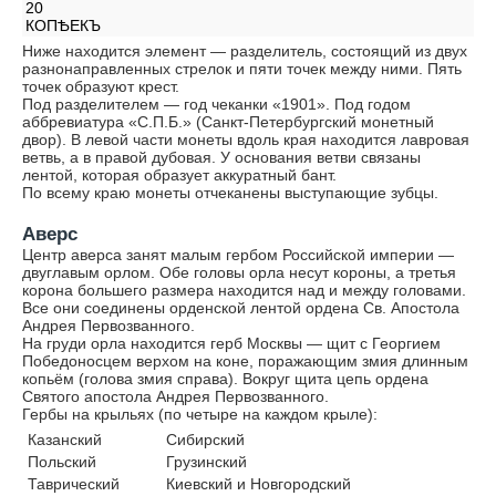
20
КОПѢЕКЪ
Ниже находится элемент — разделитель, состоящий из двух
разнонаправленных стрелок и пяти точек между ними. Пять
точек образуют крест.
Под разделителем — год чеканки «1901». Под годом
аббревиатура «С.П.Б.» (Санкт-Петербургский монетный
двор). В левой части монеты вдоль края находится лавровая
ветвь, а в правой дубовая. У основания ветви связаны
лентой, которая образует аккуратный бант.
По всему краю монеты отчеканены выступающие зубцы.
Аверс
Центр аверса занят малым гербом Российской империи —
двуглавым орлом. Обе головы орла несут короны, а третья
корона большего размера находится над и между головами.
Все они соединены орденской лентой ордена Св. Апостола
Андрея Первозванного.
На груди орла находится герб Москвы — щит с Георгием
Победоносцем верхом на коне, поражающим змия длинным
копьём (голова змия справа). Вокруг щита цепь ордена
Святого апостола Андрея Первозванного.
Гербы на крыльях (по четыре на каждом крыле):
Казанский
Сибирский
Польский
Грузинский
Таврический
Киевский и Новгородский