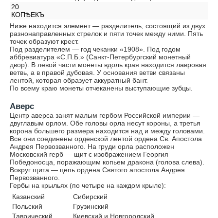
20
КОПѢЕКЪ
Ниже находится элемент — разделитель, состоящий из двух
разнонаправленных стрелок и пяти точек между ними. Пять
точек образуют крест.
Под разделителем — год чеканки «1908». Под годом
аббревиатура «С.П.Б.» (Санкт-Петербургский монетный
двор). В левой части монеты вдоль края находится лавровая
ветвь, а в правой дубовая. У основания ветви связаны
лентой, которая образует аккуратный бант.
По всему краю монеты отчеканены выступающие зубцы.
Аверс
Центр аверса занят малым гербом Российской империи —
двуглавым орлом. Обе головы орла несут короны, а третья
корона большего размера находится над и между головами.
Все они соединены орденской лентой ордена Св. Апостола
Андрея Первозванного. На груди орла расположен
Московский герб — щит с изображением Георгия
Победоносца, поражающим копьем дракона (голова слева).
Вокруг щита — цепь ордена Святого апостола Андрея
Первозванного.
Гербы на крыльях (по четыре на каждом крыле):
Казанский
Сибирский
Польский
Грузинский
Таврический
Киевский и Новгородский