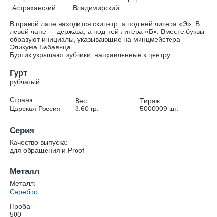
Астраханский
Владимирский
В правой лапе находится скипетр, а под ней литера «Э». В
левой лапе — держава, а под ней литера «Б». Вместе буквы
образуют инициалы, указывающие на минцмейстера
Эликума Бабаянца.
Буртик украшают зубчики, направленные к центру.
Гурт
рубчатый
Страна:
Вес:
Тираж:
Царская Россия
3.60
гр.
5000009
шт.
Серия
Качество выпуска:
для обращения и Proof
Металл
Металл:
Серебро
Проба:
500