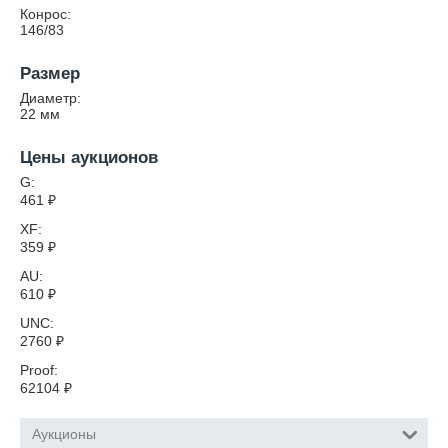
Конрос:
146/83
Размер
Диаметр:
22
мм
Цены аукционов
G:
461
₽
XF:
359
₽
AU:
610
₽
UNC:
2760
₽
Proof:
62104
₽
Аукционы