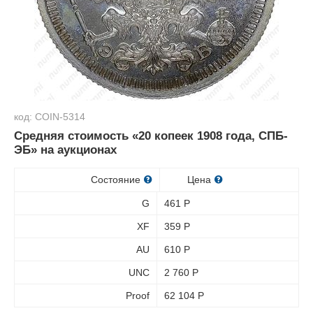
код: COIN-5314
Средняя стоимость «20 копеек 1908 года, СПБ-
ЭБ» на аукционах
Состояние
Цена
G
461
Р
XF
359
Р
AU
610
Р
UNC
2 760
Р
Proof
62 104
Р