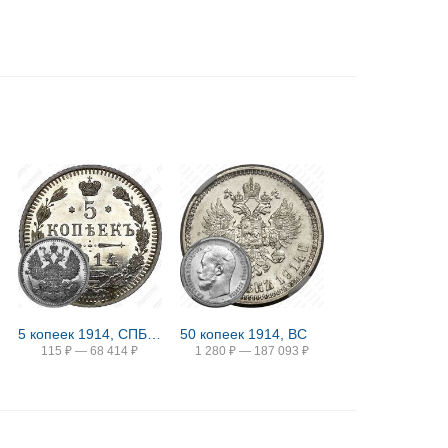
5 копеек 1914, СПБ-ВС
50 копеек 1914, ВС
115
₽
—
68 414
₽
1 280
₽
—
187 093
₽