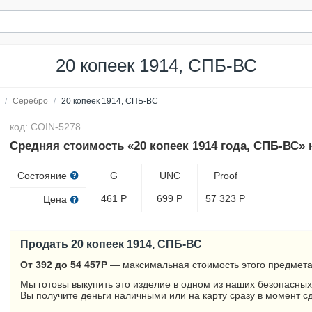
20 копеек 1914, СПБ-ВС
/
Серебро
/
20 копеек 1914, СПБ-ВС
код: COIN-5278
Средняя стоимость «20 копеек 1914 года, СПБ-ВС» 
Состояние
G
UNC
Proof
461
Р
699
Р
57 323
Р
Цена
Продать 20 копеек 1914, СПБ-ВС
От 392 до 54 457
Р
— максимальная стоимость этого предмета
Мы готовы выкупить это изделие в одном из наших безопасных
Вы получите деньги наличными или на карту сразу в момент с