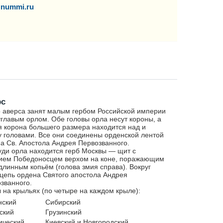
nummi.ru
рс
 аверса занят малым гербом Российской империи
главым орлом. Обе головы орла несут короны, а
я корона большего размера находится над и
 головами. Все они соединены орденской лентой
а Св. Апостола Андрея Первозванного.
уди орла находится герб Москвы — щит с
ием Победоносцем верхом на коне, поражающим
длинным копьём (голова змия справа). Вокруг
цепь ордена Святого апостола Андрея
званного.
 на крыльях (по четыре на каждом крыле):
нский
Сибирский
ский
Грузинский
ический
Киевский и Новгородский