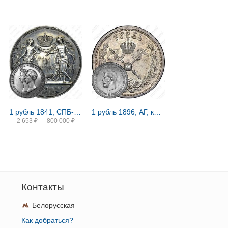
1 рубль 1841, СПБ-HI, свадьба Александра Николаевича
1 рубль 1896, АГ, коронация Николая II
2 653
₽
—
800 000
₽
Контакты
Белорусская
Как добраться?