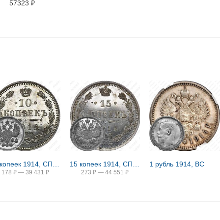
57323
₽
10 копеек 1914, СПБ-ВС
15 копеек 1914, СПБ-ВС
1 рубль 1914, ВС
178
₽
—
39 431
₽
273
₽
—
44 551
₽