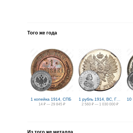
Того же года
1 копейка 1914, СПБ
1 рубль 1914, ВС, Гангутское сражение
14
₽
—
29 845
₽
2 560
₽
—
1 030 000
₽
Из того же металла