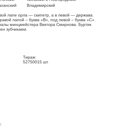
аханский
Владимирский
вой лапе орла — скипетр, а в левой — держава.
равой лапой – буква «В», под левой – буква «С».
алы минцмейстера Виктора Смирнова. Буртик
ен зубчиками.
Тираж:
52750015
шт.
: