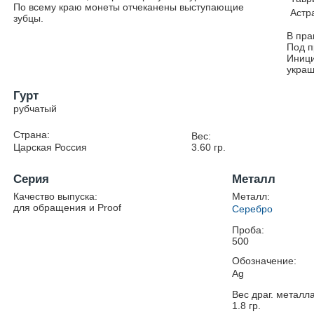
По всему краю монеты отчеканены выступающие
Астр
зубцы.
В пра
Под п
Иници
украш
Гурт
рубчатый
Страна:
Вес:
Царская Россия
3.60
гр.
Серия
Металл
Качество выпуска:
Металл:
для обращения и Proof
Серебро
Проба:
500
Обозначение:
Ag
Вес драг. металла
1.8
гр.