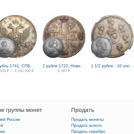
1 рубль 1741, СПБ, Иоанн, гурт надпись
2 рубля 1722, Новодел
1 1/2 рубля - 10 злотых 1836, семейный, П. У., Новодел
 309
₽
—
3 200 000
₽
6 387
₽
е группы монет
Продать
лей России
Продать монеты
ей
Продать золото
йки
Продать серебро