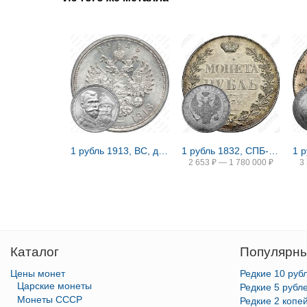
1 рубль 1913, ВС, дом Романовых
1 рубль 1832, СПБ-НГ, венок 8 звеньев
2 653
₽
—
1 780 000
₽
3
Каталог
Популярны
Цены монет
Редкие 10 руб
Царские монеты
Редкие 5 рубл
Монеты СССР
Редкие 2 копе