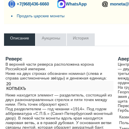
+7(968)436-6660
WhatsApp
moneta@
Продать царские монеты
Описание
Аукционы
История
Реверс
Аве
В верхней части реверса расположена корона
Центр
Российской империи.
— дву
Ниже на двух строках обозначен номинал (слева и
треть
справа шестиконечные звёзды) и денежная единица:
между
орден
20
На гр
КОПѢЕКЪ
Георг
Ниже находится элемент — разделитель, состоящий из
змия 
двух разнонаправленных стрелок и пяти точек между
щита 
ними. Пять точек образуют крест.
Перво
Под разделителем — год чеканки «1914». Под годом
Гербы
аббревиатура «С.П.Б.» (Санкт-Петербургский монетный
Каза
двор). В левой части монеты вдоль края находится
лавровая ветвь, а в правой дубовая. У основания ветви
Поль
связаны лентой, которая образует аккуратный бант.
Тавр