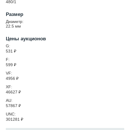
480/1
Размер
Диаметр:
22.5
мм
Цены аукционов
G:
531
₽
F:
599
₽
VF:
4956
₽
XF:
46627
₽
AU:
57867
₽
UNC:
301281
₽