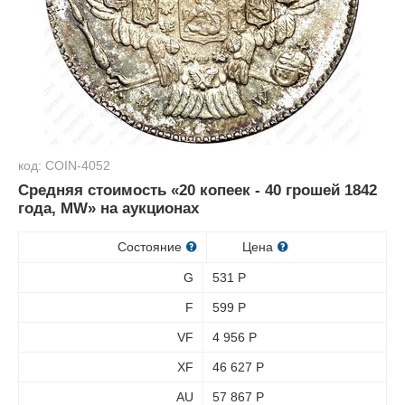
код: COIN-4052
Средняя стоимость «20 копеек - 40 грошей 1842
года, MW» на аукционах
Состояние
Цена
G
531
Р
F
599
Р
VF
4 956
Р
XF
46 627
Р
AU
57 867
Р