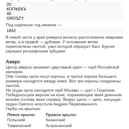
20
КОПѢЕКЪ
40
GROSZY
Под надписью год чеканки —
1842
В левой части у края реверса монеты расположена лавровая
ветвь, а в правой — дубовая. У основания ветви
переплетены лентой, узел которой образует бант. Буртик
украшен рельефными зубцами.
Аверс
Центр аверса занимает двуглавый орёл — герб Российской
империи.
Обе головы орла несут короны, а третья корона большего
размера находится между ними. Все три короны соединены
лентой.
На груди орла находится герб Москвы — щит с Георгием
Победоносцем верхом на коне, поражающим змия длинным
копьём (голова змия справа). Вокруг щита — цепь, несущая
орден Святого апостола Андрея Первозванного.
Гербы на крыльях:
Левое крыло:
Правое крыло:
Польский
Казанский
Таврический
Астраханский