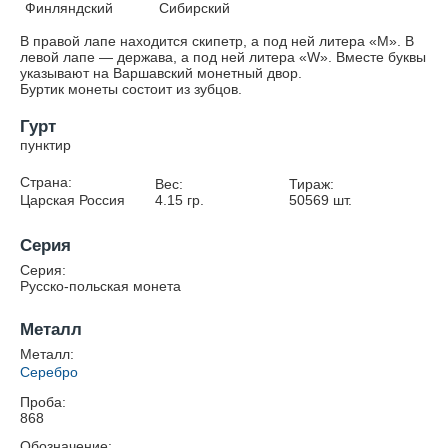
Финляндский
Сибирский
В правой лапе находится скипетр, а под ней литера «М». В
левой лапе — держава, а под ней литера «W». Вместе буквы
указывают на Варшавский монетный двор.
Буртик монеты состоит из зубцов.
Гурт
пунктир
Страна:
Вес:
Тираж:
Царская Россия
4.15
гр.
50569
шт.
Серия
Серия:
Русско-польская монета
Металл
Металл:
Серебро
Проба:
868
Обозначение: