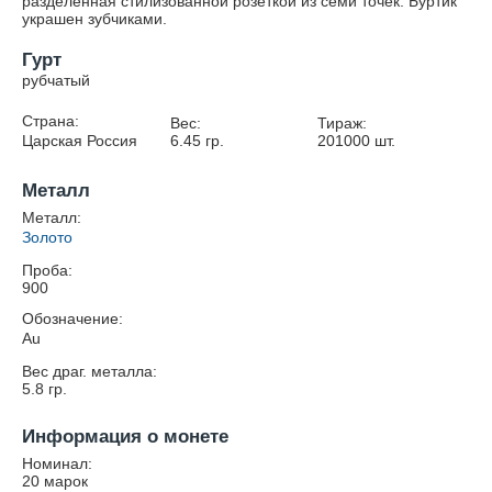
разделённая стилизованной розеткой из семи точек. Буртик
украшен зубчиками.
Гурт
рубчатый
Страна:
Вес:
Тираж:
Царская Россия
6.45
гр.
201000
шт.
Металл
Металл:
Золото
Проба:
900
Обозначение:
Au
Вес драг. металла:
5.8
гр.
Информация о монете
Номинал:
20 марок