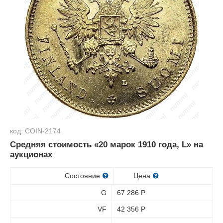
код: COIN-2174
Средняя стоимость «20 марок 1910 года, L» на
аукционах
Состояние
Цена
G
67 286
Р
VF
42 356
Р