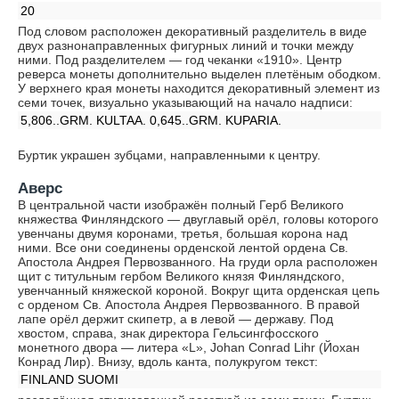
20
Под словом расположен декоративный разделитель в виде
двух разнонаправленных фигурных линий и точки между
ними. Под разделителем — год чеканки «1910». Центр
реверса монеты дополнительно выделен плетёным ободком.
У верхнего края монеты находится декоративный элемент из
семи точек, визуально указывающий на начало надписи:
5,806..GRM. KULTAA. 0,645..GRM. KUPARIA.
Буртик украшен зубцами, направленными к центру.
Аверс
В центральной части изображён полный Герб Великого
княжества Финляндского — двуглавый орёл, головы которого
увенчаны двумя коронами, третья, большая корона над
ними. Все они соединены орденской лентой ордена Св.
Апостола Андрея Первозванного. На груди орла расположен
щит с титульным гербом Великого князя Финляндского,
увенчанный княжеской короной. Вокруг щита орденская цепь
с орденом Св. Апостола Андрея Первозванного. В правой
лапе орёл держит скипетр, а в левой — державу. Под
хвостом, справа, знак директора Гельсингфосского
монетного двора — литера «L», Johan Conrad Lihr (Йохан
Конрад Лир). Внизу, вдоль канта, полукругом текст:
FINLAND SUOMI