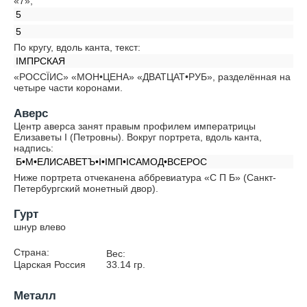
«7»,
5
5
По кругу, вдоль канта, текст:
IМПРСКАЯ
«РОССÏИС» «МОН•ЦЕНА» «ДВАТЦАТ•РУБ», разделённая на
четыре части коронами.
Аверс
Центр аверса занят правым профилем императрицы
Елизаветы I (Петровны). Вокруг портрета, вдоль канта,
надпись:
Б•М•ЕЛИСАВЕТЪ•I•IМП•IСАМОД•ВСЕРОС
Ниже портрета отчеканена аббревиатура «С П Б» (Санкт-
Петербургский монетный двор).
Гурт
шнур влево
Страна:
Вес:
Царская Россия
33.14
гр.
Металл