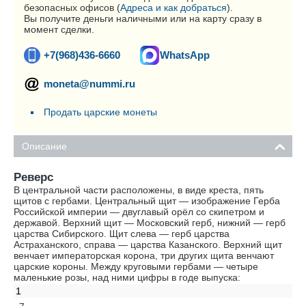
безопасных офисов (
Адреса и как добраться
).
Вы получите деньги наличными или на карту сразу в
момент сделки.
+7(968)436-6660
WhatsApp
moneta@nummi.ru
Продать царские монеты
Описание
Реверс
В центральной части расположены, в виде креста, пять
щитов с гербами. Центральный щит — изображение Герба
Российской империи — двуглавый орёл со скипетром и
державой. Верхний щит — Московский герб, нижний — герб
царства Сибирского. Щит слева — герб царства
Астраханского, справа — царства Казанского. Верхний щит
венчает императорская корона, три других щита венчают
царские короны. Между круговыми гербами — четыре
маленькие розы, над ними цифры в годе выпуска:
1