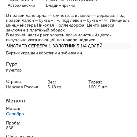
Астраханский
Владимирский
В правой лапе орла — скипетр, а в левой — держава. Под
правой лапой – буква «Н», под левой – буква «Ф». Инициалы
минцмейстера Николая Фоллендорфа. Центр аверса
заключён в плетёный ободок.
В верхней части расположен восьмилистный цветок,
визуально указывающий на начало надписи:
ЧИСТАГО СЕРЕБРА 1 ЗОЛОТНИК 5 1/4 ДОЛЕЙ
Буртик украшен короткими зубчиками.
Гурт
пунктир
Страна:
Вес:
Тираж:
Царская Россия
5.18
гр.
16019
шт.
Металл
Металл:
Серебро
Проба:
868
Обозначение: