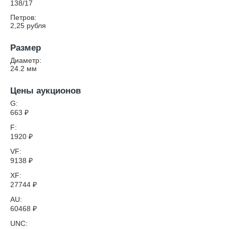
138/17
Петров:
2,25 рубля
Размер
Диаметр:
24.2
мм
Цены аукционов
G:
663
₽
F:
1920
₽
VF:
9138
₽
XF:
27744
₽
AU:
60468
₽
UNC: