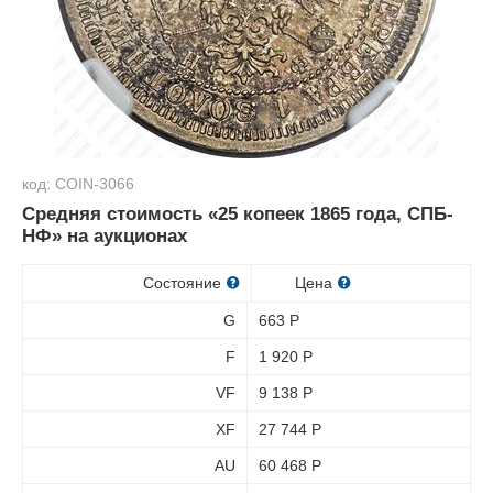
код: COIN-3066
Средняя стоимость «25 копеек 1865 года, СПБ-
НФ» на аукционах
Состояние
Цена
G
663
Р
F
1 920
Р
VF
9 138
Р
XF
27 744
Р
AU
60 468
Р