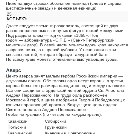
Ниже на двух строках обозначен номинал (слева и справа
шестиконечные звёзды) и денежная единица:
25
КОПѢЕКЪ
Далее следует элемент-разделитель, состоящий из двух
разнонаправленных вытянутых фигур с точкой между ними.
Под разделителем — год чеканки «1865». Под
годом — аббревиатура «С.П.Б.» (Санкт-Петербургский
монетный двор). В левой части монеты вдоль края находится
лавровая ветвь, а в правой дубовая. У основания ветви
связаны лентой, которая образует аккуратный бант.
По всему краю монеты отчеканены выступающие зубцы.
Аверс
Центр аверса занят малым гербом Российской империи —
двуглавым орлом. Обе головы орла несут короны, а третья
корона большего размера находится над и между головами.
Все они соединены орденской лентой ордена Св. Апостола
Андрея Первозванного. На груди орла расположен
Московский герб, в щите изображен Георгий Победоносец с
копьем поражающий дракона. Вокруг щита цепь ордена
Святого апостола Андрея Первозванного.
Гербы на крыльях (по четыре на каждом крыле):
Казанский
Сибирский
Польский
Грузинский
Таврический
Киевский и Новгородский