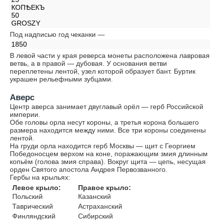
КОПѢЕКЪ
50
GROSZY
Под надписью год чеканки —
1850
В левой части у края реверса монеты расположена лавровая
ветвь, а в правой — дубовая. У основания ветви
переплетены лентой, узел которой образует бант. Буртик
украшен рельефными зубцами.
Аверс
Центр аверса занимает двуглавый орёл — герб Российской
империи.
Обе головы орла несут короны, а третья корона большего
размера находится между ними. Все три короны соединены
лентой.
На груди орла находится герб Москвы — щит с Георгием
Победоносцем верхом на коне, поражающим змия длинным
копьём (голова змия справа). Вокруг щита — цепь, несущая
орден Святого апостола Андрея Первозванного.
Гербы на крыльях:
Левое крыло:
Правое крыло:
Польский
Казанский
Таврический
Астраханский
Финляндский
Сибирский