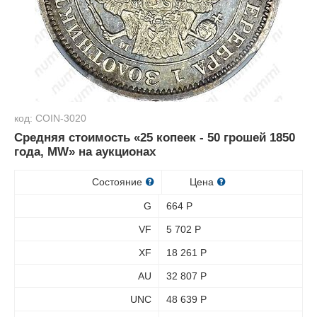
код: COIN-3020
Средняя стоимость «25 копеек - 50 грошей 1850
года, MW» на аукционах
Состояние
Цена
G
664
Р
VF
5 702
Р
XF
18 261
Р
AU
32 807
Р
UNC
48 639
Р