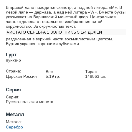
В правой лапе находится скипетр, а над ней литера «М». В
левой лапе — держава, а над ней литера «W». Вместе буквы
указывают на Варшавский монетный двор. Центральная
часть отделена от остального изображения витой
окружностью. За окружностью текст:
ЧИСТАГО СЕРЕБРА 1 ЗОЛОТНИКЪ 5 1/4 ДОЛЕЙ
разделенная в верхней части восьмилистным цветком.
Буртик украшен короткими зубчиками.
Гурт
пунктир
Страна:
Вес:
Тираж:
Царская Россия
5.19
гр.
148863
шт.
Серия
Серия:
Русско-польская монета
Металл
Металл:
Серебро