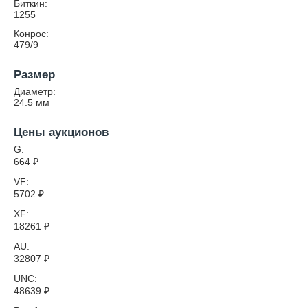
Биткин:
1255
Конрос:
479/9
Размер
Диаметр:
24.5
мм
Цены аукционов
G:
664
₽
VF:
5702
₽
XF:
18261
₽
AU:
32807
₽
UNC:
48639
₽