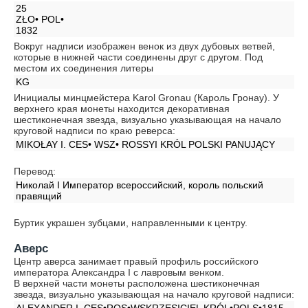
25
ZŁO• POL•
1832
Вокруг надписи изображен венок из двух дубовых ветвей,
которые в нижней части соединены друг с другом. Под
местом их соединения литеры
KG
Инициалы минцмейстера Karol Gronau (Кароль Гронау). У
верхнего края монеты находится декоративная
шестиконечная звезда, визуально указывающая на начало
круговой надписи по краю реверса:
MIKOŁAY I. CES• WSZ• ROSSYI KRÓL POLSKI PANUJĄCY
Перевод:
Николай I Император всероссийский, король польский
правящий
Буртик украшен зубцами, направленными к центру.
Аверс
Центр аверса занимает правый профиль российского
императора Александра I c лавровым венком.
В верхней части монеты расположена шестиконечная
звезда, визуально указывающая на начало круговой надписи: