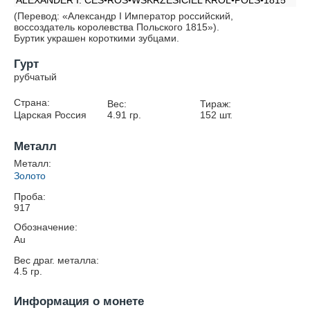
ALEXANDER I. CES•ROS•WSKRZESICIEL KRÓL•POLS•1815
(Перевод: «Александр I Император российский,
воссоздатель королевства Польского 1815»).
Буртик украшен короткими зубцами.
Гурт
рубчатый
Страна:
Вес:
Тираж:
Царская Россия
4.91
гр.
152
шт.
Металл
Металл:
Золото
Проба:
917
Обозначение:
Au
Вес драг. металла:
4.5
гр.
Информация о монете