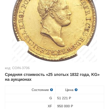
код: COIN-3706
Средняя стоимость «25 злотых 1832 года, KG»
на аукционах
Состояние
Цена
G
51 221
Р
XF
950 000
Р