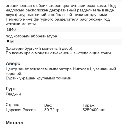
ограниченная с обеих сторон цветочными розетками. Под
надписью расположен декоративный разделитель в виде
двух фигурных линий и небольшой точки между ними.
Немного ниже фигурного разделителя расположен год
чеканки монеты
1840
под которым аббревиатура
Е.М.
(Екатеринбургский монетный двор).
По всему краю монеты отчеканены выступающие точки.
Аверс
Центр занят вензелем императора Николая I, увенчанный
короной.
Буртик украшен крупными точками.
Гурт
Гладкий
Страна:
Вес:
Тираж:
Царская Россия
30.72
гр.
5250400
шт.
Металл