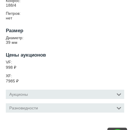
Конрос:
188/4
Петров:
нет
Размер
Диаметр:
39
мм
Цены аукционов
VF:
998
₽
XF:
7985
₽
Аукционы
Разновидности