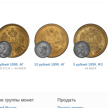
рублей 1898, АГ
10 рублей 1899, АГ
5 рублей 1899, ФЗ
38 371
₽
—
44 858
₽
44 858
₽
е группы монет
Продать
лей России
Продать монеты