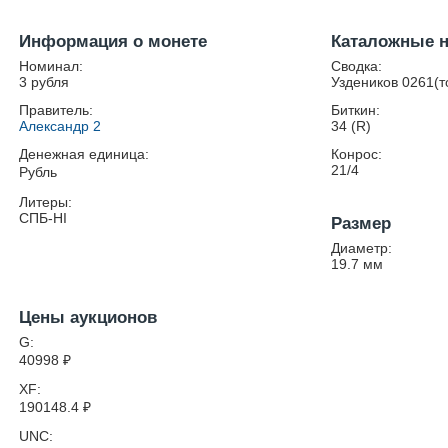
Информация о монете
Каталожные 
Номинал:
Сводка:
3 рубля
Уздеников 0261(т
Правитель:
Биткин:
Александр 2
34 (R)
Денежная единица:
Конрос:
21/4
Рубль
Литеры:
СПБ-НІ
Размер
Диаметр:
19.7
мм
Цены аукционов
G:
40998
₽
XF:
190148.4
₽
UNC: