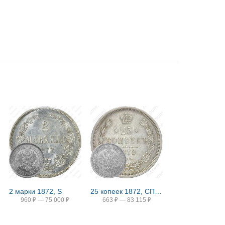
2 марки 1872, S
25 копеек 1872, СПБ-НІ
960
₽
—
75 000
₽
663
₽
—
83 115
₽