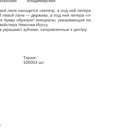
аханский
Владимирский
вой лапе находится скипетр, а под ней литера
В левой лапе — держава, а под ней литера «I».
е буквы образуют инициалы, указывающие на
ейстера Николая Иоссу.
к украшают зубчики, направленные к центру.
Тираж:
100003
шт.
: