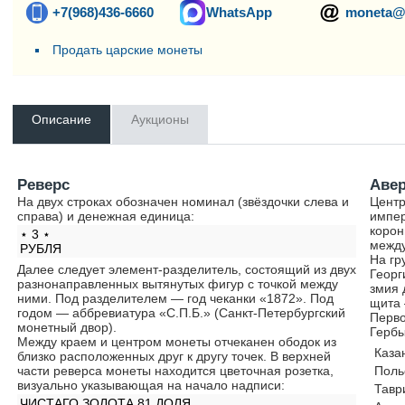
+7(968)436-6660
WhatsApp
moneta@
Продать царские монеты
Описание
Аукционы
Реверс
Аве
На двух строках обозначен номинал (звёздочки слева и
Центр
справа) и денежная единица:
импер
корон
⋆ 3 ⋆
между
РУБЛЯ
На гр
Далее следует элемент-разделитель, состоящий из двух
Георг
разнонаправленных вытянутых фигур с точкой между
змия 
ними. Под разделителем — год чеканки «1872». Под
щита 
годом — аббревиатура «С.П.Б.» (Санкт-Петербургский
Перво
монетный двор).
Гербы
Между краем и центром монеты отчеканен ободок из
Каза
близко расположенных друг к другу точек. В верхней
части реверса монеты находится цветочная розетка,
Поль
визуально указывающая на начало надписи:
Тавр
ЧИСТАГО ЗОЛОТА 81 ДОЛЯ