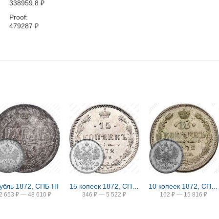
338959.8
₽
Proof:
479287
₽
рубль 1872, СПБ-НІ
15 копеек 1872, СПБ-HI
10 копеек 1872, СПБ-HI
2 653
₽
—
48 610
₽
346
₽
—
5 522
₽
162
₽
—
15 816
₽