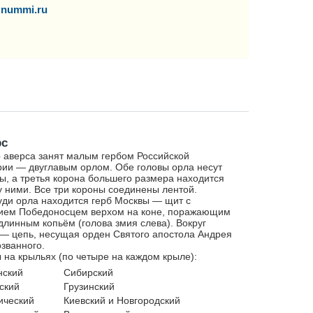
nummi.ru
рс
 аверса занят малым гербом Российской
ии — двуглавым орлом. Обе головы орла несут
ы, а третья корона большего размера находится
 ними. Все три короны соединены лентой.
уди орла находится герб Москвы — щит с
ием Победоносцем верхом на коне, поражающим
длинным копьём (голова змия слева). Вокруг
— цепь, несущая орден Святого апостола Андрея
званного.
 на крыльях (по четыре на каждом крыле):
нский
Сибирский
ский
Грузинский
ический
Киевский и Новгородский