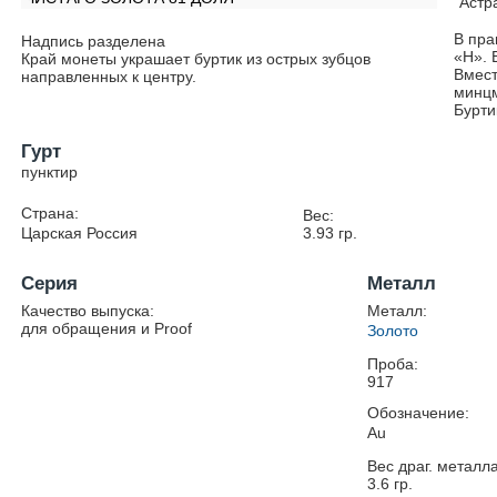
Астр
В пра
Надпись разделена
«Н». 
Край монеты украшает буртик из острых зубцов
Вмест
направленных к центру.
минцм
Бурти
Гурт
пунктир
Страна:
Вес:
Царская Россия
3.93
гр.
Серия
Металл
Качество выпуска:
Металл:
для обращения и Proof
Золото
Проба:
917
Обозначение:
Au
Вес драг. металла
3.6
гр.