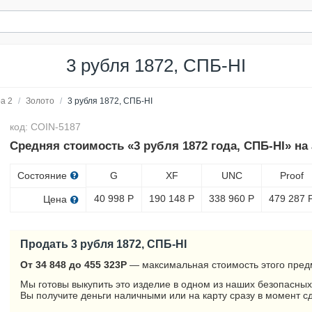
3 рубля 1872, СПБ-НІ
а 2
/
Золото
/
3 рубля 1872, СПБ-НІ
код: COIN-5187
Средняя стоимость «3 рубля 1872 года, СПБ-НІ» на
Состояние
G
XF
UNC
Proof
40 998
Р
190 148
Р
338 960
Р
479 287
Цена
Продать 3 рубля 1872, СПБ-НІ
От 34 848 до 455 323
Р
— максимальная стоимость этого пред
Мы готовы выкупить это изделие в одном из наших безопасных
Вы получите деньги наличными или на карту сразу в момент с