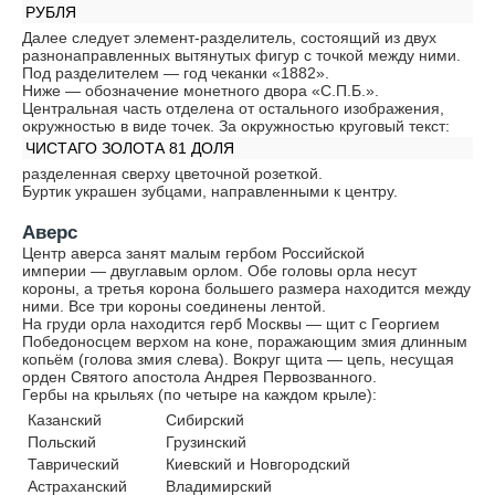
РУБЛЯ
Далее следует элемент-разделитель, состоящий из двух
разнонаправленных вытянутых фигур с точкой между ними.
Под разделителем — год чеканки «1882».
Ниже — обозначение монетного двора «С.П.Б.».
Центральная часть отделена от остального изображения,
окружностью в виде точек. За окружностью круговый текст:
ЧИСТАГО ЗОЛОТА 81 ДОЛЯ
разделенная сверху цветочной розеткой.
Буртик украшен зубцами, направленными к центру.
Аверс
Центр аверса занят малым гербом Российской
империи — двуглавым орлом. Обе головы орла несут
короны, а третья корона большего размера находится между
ними. Все три короны соединены лентой.
На груди орла находится герб Москвы — щит с Георгием
Победоносцем верхом на коне, поражающим змия длинным
копьём (голова змия слева). Вокруг щита — цепь, несущая
орден Святого апостола Андрея Первозванного.
Гербы на крыльях (по четыре на каждом крыле):
Казанский
Сибирский
Польский
Грузинский
Таврический
Киевский и Новгородский
Астраханский
Владимирский