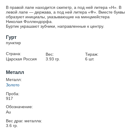
В правой лапе находится скипетр, а под ней литера «Н». В
левой лапе — держава, а под ней литера «Ф». Вместе буквы
образуют инициалы, указывающие на минцмейстера
Николая Фоллендорфа.
Буртик украшают зубчики, направленные к центру.
Гурт
пунктир
Страна:
Вес:
Тираж:
Царская Россия
3.93
гр.
6
шт.
Металл
Металл:
Золото
Проба:
917
Обозначение:
Au
Вес драг. металла:
3.6
гр.