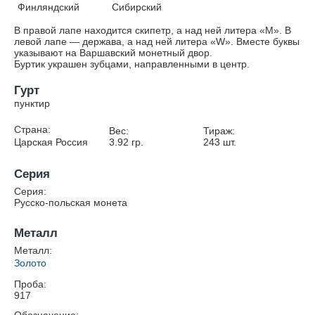
Финляндский
Сибирский
В правой лапе находится скипетр, а над ней литера «М». В
левой лапе — держава, а над ней литера «W». Вместе буквы
указывают на Варшавский монетный двор.
Буртик украшен зубцами, направленными в центр.
Гурт
пунктир
Страна:
Вес:
Тираж:
Царская Россия
3.92
гр.
243
шт.
Серия
Серия:
Русско-польская монета
Металл
Металл:
Золото
Проба:
917