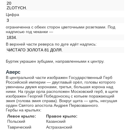
20
ZLOTYCH.
Цифра
3
ограниченна с обеих сторон цветочными розетками. Под
надписью год чеканки —
1834.
В верхней части реверса по дуге идёт надпись:
ЧИСТАГО ЗОЛОТА 81 ДОЛЯ.
Буртик украшен зубцами, направленными к центру.
Аверс
В центральной части изображен Государственный Герб
Российской империи — двуглавый орёл, головы которого
увенчаны двумя коронами, третья, большая корона над
ними. На груди орла расположен Московский герб, в щите
изображен Георгий Победоносец с копьем поражающий
змия (голова змия справа). Вокруг щита — цепь, несущая
орден Святого апостола Андрея Первозванного.
Гербы на крыльях:
Левое крыло:
Правое крыло:
Польский
Казанский
Таврический
Астраханский