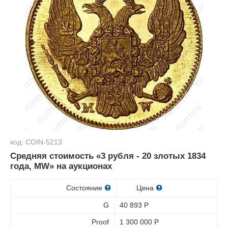
код: COIN-5213
Средняя стоимость «3 рубля - 20 злотых 1834
года, MW» на аукционах
Состояние
Цена
G
40 893
Р
Proof
1 300 000
Р