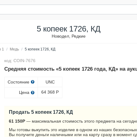
5 копеек 1726, КД
Новодел, Редкие
 1
/
Медь
/
5 копеек 1726, КД
код: COIN-7676
Средняя стоимость «5 копеек 1726 года, КД» на аук
Состояние
UNC
64 368
Р
Цена
Продать 5 копеек 1726, КД
61 150
Р
— максимальная стоимость этого предмета на сегодн
Мы готовы выкупить это изделие в одном из наших безопасных
Вы получите деньги наличными или на карту сразу в момент с