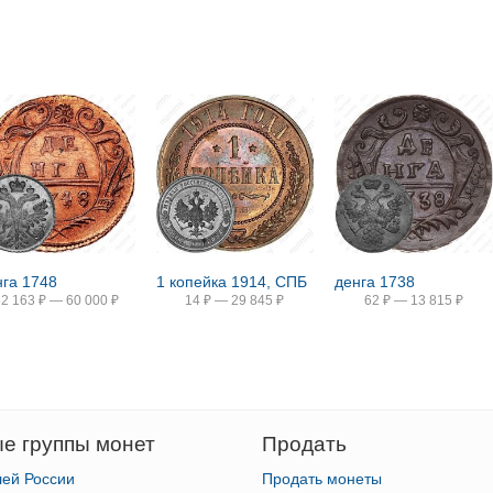
нга 1748
1 копейка 1914, СПБ
денга 1738
52 163
₽
—
60 000
₽
14
₽
—
29 845
₽
62
₽
—
13 815
₽
е группы монет
Продать
лей России
Продать монеты