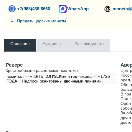
+7(968)436-6660
WhatsApp
moneta@
Продать царские монеты
Описание
Аукционы
Разновидности
Реверс
Аве
Крестообразно расположенные текст:
Центр
Росси
номинал — «ПѦТЬ КОПѢЕКЬ» и год чекана — «1726
орёл,
ГОДА». Надписи окантованы двойными линиями.
Обе г
больш
В пра
Под п
Орёл 
собой
За об
друга
досто