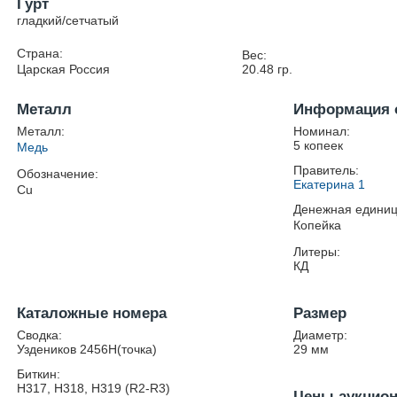
Гурт
гладкий/сетчатый
Страна:
Вес:
Царская Россия
20.48
гр.
Металл
Информация 
Металл:
Номинал:
5 копеек
Медь
Правитель:
Обозначение:
Екатерина 1
Cu
Денежная единиц
Копейка
Литеры:
КД
Каталожные номера
Размер
Сводка:
Диаметр:
Уздеников 2456Н(точка)
29
мм
Биткин:
Н317, Н318, Н319 (R2-R3)
Цены аукцио