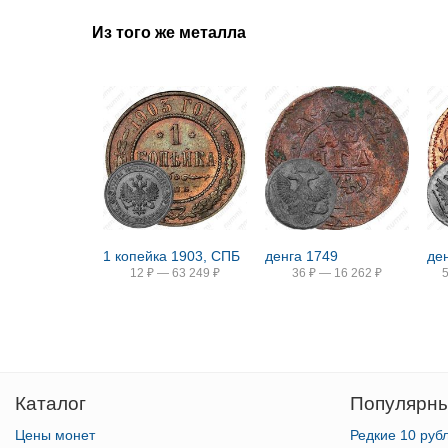
Из того же металла
1 копейка 1903, СПБ
денга 1749
де
12
₽
—
63 249
₽
36
₽
—
16 262
₽
Каталог
Популярны
Цены монет
Редкие 10 руб