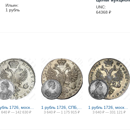
Ильин:
UNC:
1 рубль
64368
₽
1 рубль 1726, московский тип, портрет влево, хвост орла узкий
1 рубль 1726, СПБ, петербургский тип, портрет вправо, без локона на левом плече
1 рубль 1726, московский тип, портрет вправо
3 640
₽
—
142 630
₽
3 640
₽
—
1 175 915
₽
3 640
₽
—
331 121
₽