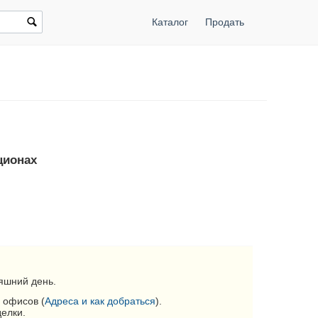
Каталог
Продать
ционах
яшний день.
 офисов (
Адреса и как добраться
).
делки.