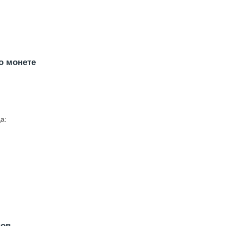
о монете
а:
нов