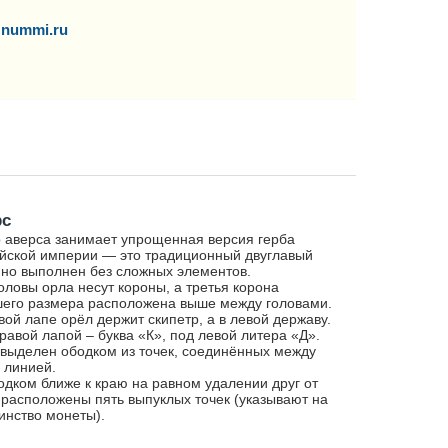
nummi.ru
рс
 аверса занимает упрощенная версия герба
йской империи — это традиционный двуглавый
 но выполнен без сложных элементов.
оловы орла несут короны, а третья корона
его размера расположена выше между головами.
вой лапе орёл держит скипетр, а в левой державу.
равой лапой – буква «К», под левой литера «Д».
выделен ободком из точек, соединённых между
 линией.
одком ближе к краю на равном удалении друг от
 расположены пять выпуклых точек (указывают на
инство монеты).