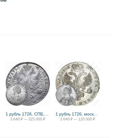
1 рубль 1726, СПБ, петербургский тип, портрет влево
1 рубль 1726, московский тип, портрет влево, хвост орла широкий, 12-13 перьев в крыле орла
3 640
₽
—
325 000
₽
3 640
₽
—
120 000
₽