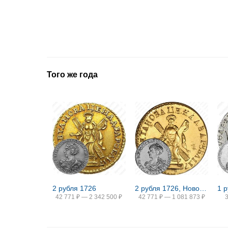
Того же года
2 рубля 1726
2 рубля 1726, Новодел
42 771
₽
—
2 342 500
₽
42 771
₽
—
1 081 873
₽