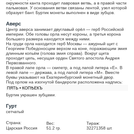
окружности канта проходит лавровая ветвь, а в правой части
пальмовая. У основания ветви связаны лентой, узел которой
образует бант. Буртик монеты выполнен в виде зубцов.
Аверс
Центр аверса занимает двуглавый орёл — герб Российской
империи. Обе головы орла несут короны, а третья корона
большего размера находится между ними.
На груди орла находится герб Москвы — ажурный щит с
Георгием Победоносцем верхом на коне, поражающим змия
длинным копьём (голова змия справа). Вокруг щита
проходит цепь, несущая орден Святого апостола Андрея
Первозванного.
В правой лапе орла — скипетр, а под лапой литера «Е». В
левой лапе — держава, а под лапой литера «М». Вместе
буквы указывают на Екатеринбургский монетный двор.
Под орлом на изогнутой бандероли расположена надпись:
ПЯТЬ • КОПѢЕКЪ
Буртик украшен зубцами.
Гурт
сетчатый
Страна:
Вес:
Тираж:
Царская Россия
51.2
гр.
32271358
шт.