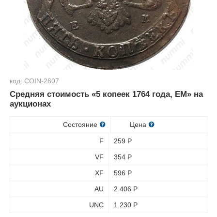
код: COIN-2607
Средняя стоимость «5 копеек 1764 года, ЕМ» на
аукционах
Состояние
Цена
F
259
Р
VF
354
Р
XF
596
Р
AU
2 406
Р
UNC
1 230
Р