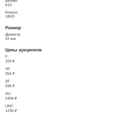
Биткин:
610
Конрос:
180/3
Размер
Диаметр:
42
мм
Цены аукционов
F:
259
₽
VF:
354
₽
XF:
596
₽
AU:
2406
₽
UNC:
1230
₽