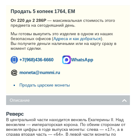
Продать 5 копеек 1764, ЕМ
От 220 до 2 286
Р
— максимальная стоимость этого
предмета на сегодняшний день.
Мы готовы выкупить это изделие в одном из наших
безопасных офисов (
Адреса и как добраться
).
Вы получите деньги наличными или на карту сразу в
момент сделки.
+7(968)436-6660
WhatsApp
moneta@nummi.ru
Продать царские монеты
Описание
Реверс
В центральной части находится вензель Екатерины II. Над
вензелем — императорская корона. По обеим сторонам от
вензеля цифры в годе выпуска монеты: слева — «17», а в
справа вторая часть — «64». В левой части монеты по