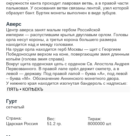
окружности канта проходит лавровая ветвь, а в правой части
пальмовая. У основания ветви связаны лентой, узел которой
образует бант. Буртик монеты выполнен в виде зубцов.
Аверс
Центр аверса занят малым гербом Российской
империи — распустившим крылья двуглавым орлом. Головы
орла несут короны, а третья корона большего размера
находится над и между головами.
На груди орла находится герб Москвы — щит с Георгием
Победоносцем верхом на коне, повергающим змия длинным
копьём (голова змия справа).
Вокруг щита орденская цепь с орденом Св. Апостола Андрея
Первозванного. В правой лапе орёл держит скипетр, а в
левой — державу. Под правой лапой – буква «А», под левой
– буква «М». Обозначение Аннинского монетного двора.
У нижнего края находится изогнутая бандероль с надписью:
ПЯТЬ • КОПѢЕКЪ
Гурт
сетчатый
Страна:
Вес:
Тираж:
Царская Россия
51.2
гр.
8000000
шт.