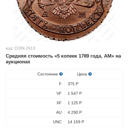
код: COIN-2613
Средняя стоимость «5 копеек 1789 года, АМ» на
аукционах
Состояние
Цена
F
375
Р
VF
1 547
Р
XF
1 125
Р
AU
4 290
Р
UNC
14 159
Р