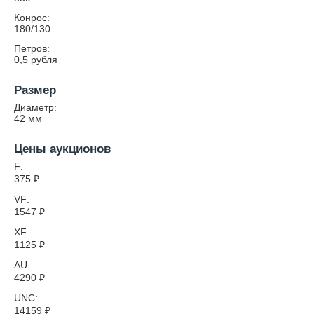
Конрос:
180/130
Петров:
0,5 рубля
Размер
Диаметр:
42
мм
Цены аукционов
F:
375
₽
VF:
1547
₽
XF:
1125
₽
AU:
4290
₽
UNC:
14159
₽