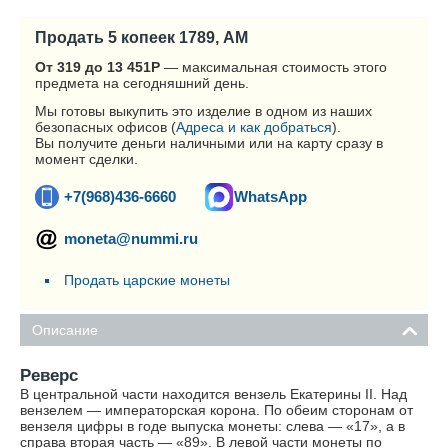
Продать 5 копеек 1789, АМ
От 319 до 13 451
Р
— максимальная стоимость этого
предмета на сегодняшний день.
Мы готовы выкупить это изделие в одном из наших
безопасных офисов (
Адреса и как добраться
).
Вы получите деньги наличными или на карту сразу в
момент сделки.
+7(968)436-6660
WhatsApp
moneta@nummi.ru
Продать царские монеты
Описание
Реверс
В центральной части находится вензель Екатерины II. Над
вензелем — императорская корона. По обеим сторонам от
вензеля цифры в годе выпуска монеты: слева — «17», а в
справа вторая часть — «89». В левой части монеты по