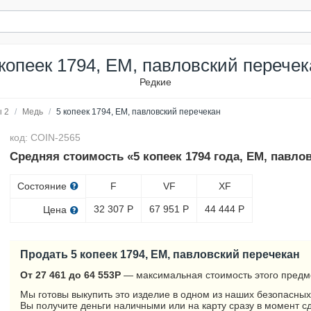
 копеек 1794, ЕМ, павловский перечек
Редкие
 2
/
Медь
/
5 копеек 1794, ЕМ, павловский перечекан
код: COIN-2565
Средняя стоимость «5 копеек 1794 года, ЕМ, павло
Состояние
F
VF
XF
32 307
Р
67 951
Р
44 444
Р
Цена
Продать 5 копеек 1794, ЕМ, павловский перечекан
От 27 461 до 64 553
Р
— максимальная стоимость этого предм
Мы готовы выкупить это изделие в одном из наших безопасных
Вы получите деньги наличными или на карту сразу в момент с