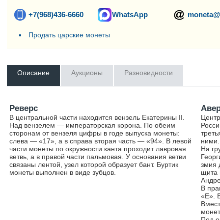
+7(968)436-6660
WhatsApp
moneta@
Продать царские монеты
Описание
Аукционы
Разновидности
Реверс
Аве
В центральной части находится вензель Екатерины II.
Центр
Над вензелем — императорская корона. По обеим
Росси
сторонам от вензеля цифры в годе выпуска монеты:
треть
слева — «17», а в справа вторая часть — «94». В левой
ними.
части монеты по окружности канта проходит лавровая
На гр
ветвь, а в правой части пальмовая. У основания ветви
Георг
связаны лентой, узел которой образует бант. Буртик
змия 
монеты выполнен в виде зубцов.
щита 
Андре
В пра
«Е». 
Вмест
монет
Под о