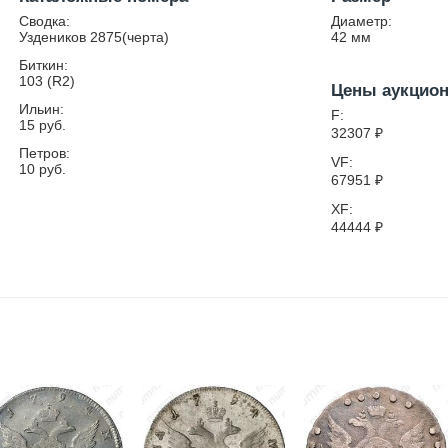
Сводка:
Диаметр:
Уздеников 2875(черта)
42
мм
Биткин:
103 (R2)
Цены аукцио
Ильин:
F:
15 руб.
32307
₽
Петров:
VF:
10 руб.
67951
₽
XF:
44444
₽