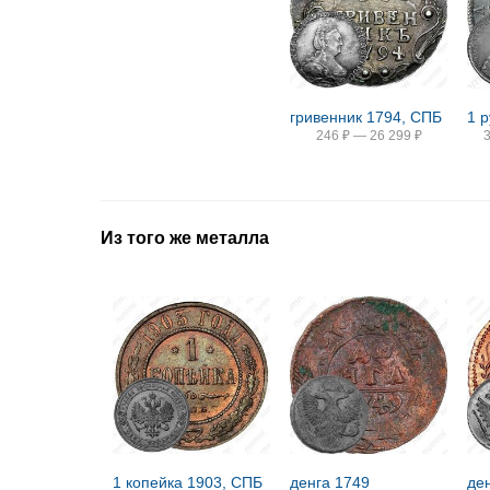
гривенник 1794, СПБ
246
₽
—
26 299
₽
Из того же металла
1 копейка 1903, СПБ
денга 1749
де