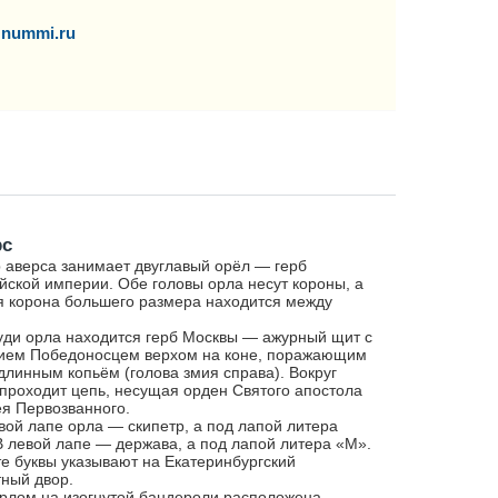
nummi.ru
рс
 аверса занимает двуглавый орёл — герб
йской империи. Обе головы орла несут короны, а
я корона большего размера находится между
уди орла находится герб Москвы — ажурный щит с
ием Победоносцем верхом на коне, поражающим
длинным копьём (голова змия справа). Вокруг
проходит цепь, несущая орден Святого апостола
я Первозванного.
вой лапе орла — скипетр, а под лапой литера
В левой лапе — держава, а под лапой литера «М».
е буквы указывают на Екатеринбургский
ный двор.
рлом на изогнутой бандероли расположена