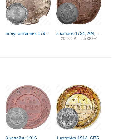
полуполтинник 1794, СПБ-АК
5 копеек 1794, АМ, павловский перечекан
20 100
₽
—
95 888
₽
3 копейки 1916
1 копейка 1913, СПБ