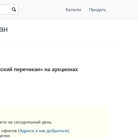
Каталог
Продать
ан
вский перечекан» на аукционах
ета на сегодняшний день.
 офисов (
Адреса и как добраться
).
делки.