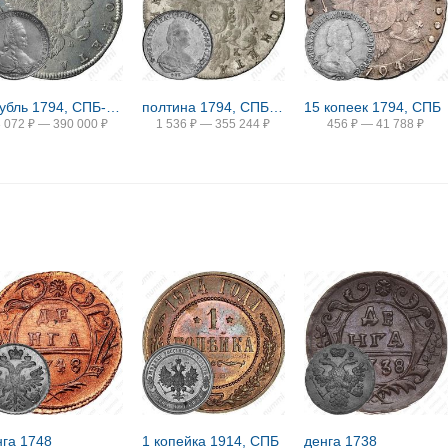
1 рубль 1794, СПБ-TI-АК
полтина 1794, СПБ-TI-АК
15 копеек 1794, СПБ
3 072
₽
—
390 000
₽
1 536
₽
—
355 244
₽
456
₽
—
41 788
₽
нга 1748
1 копейка 1914, СПБ
денга 1738