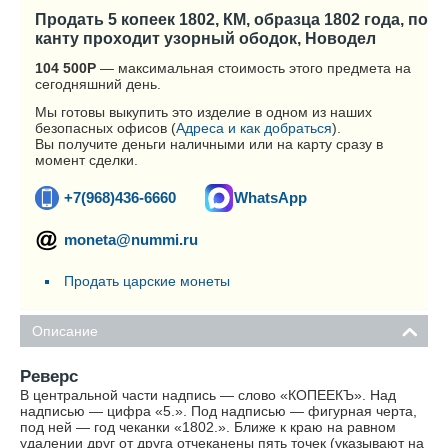
Продать 5 копеек 1802, КМ, образца 1802 года, по
канту проходит узорный ободок, Новодел
104 500
Р
— максимальная стоимость этого предмета на
сегодняшний день.
Мы готовы выкупить это изделие в одном из наших
безопасных офисов (
Адреса и как добраться
).
Вы получите деньги наличными или на карту сразу в
момент сделки.
+7(968)436-6660
WhatsApp
moneta@nummi.ru
Продать царские монеты
Описание
Реверс
В центральной части надпись — слово «КОПЕЕКЪ». Над
надписью — цифра «5.». Под надписью — фигурная черта,
под ней — год чеканки «1802.». Ближе к краю на равном
удалении друг от друга отчеканены пять точек (указывают на