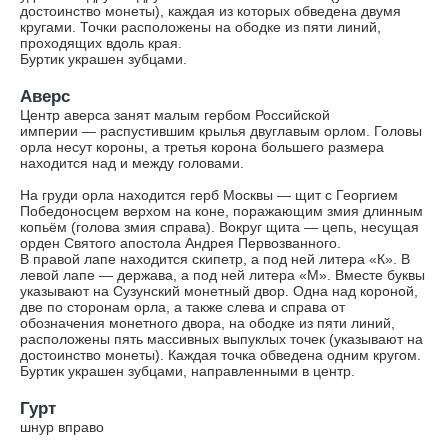
достоинство монеты), каждая из которых обведена двумя
кругами. Точки расположены на ободке из пяти линий,
проходящих вдоль края.
Буртик украшен зубцами.
Аверс
Центр аверса занят малым гербом Российской
империи — распустившим крылья двуглавым орлом. Головы
орла несут короны, а третья корона большего размера
находится над и между головами.
На груди орла находится герб Москвы — щит с Георгием
Победоносцем верхом на коне, поражающим змия длинным
копьём (голова змия справа). Вокруг щита — цепь, несущая
орден Святого апостола Андрея Первозванного.
В правой лапе находится скипетр, а под ней литера «К». В
левой лапе — держава, а под ней литера «М». Вместе буквы
указывают на Сузунский монетный двор. Одна над короной,
две по сторонам орла, а также слева и справа от
обозначения монетного двора, на ободке из пяти линий,
расположены пять массивных выпуклых точек (указывают на
достоинство монеты). Каждая точка обведена одним кругом.
Буртик украшен зубцами, направленными в центр.
Гурт
шнур вправо