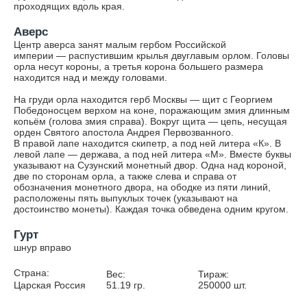
проходящих вдоль края.
Аверс
Центр аверса занят малым гербом Российской
империи — распустившим крылья двуглавым орлом. Головы
орла несут короны, а третья корона большего размера
находится над и между головами.
На груди орла находится герб Москвы — щит с Георгием
Победоносцем верхом на коне, поражающим змия длинным
копьём (голова змия справа). Вокруг щита — цепь, несущая
орден Святого апостола Андрея Первозванного.
В правой лапе находится скипетр, а под ней литера «К». В
левой лапе — держава, а под ней литера «М». Вместе буквы
указывают на Сузунский монетный двор. Одна над короной,
две по сторонам орла, а также слева и справа от
обозначения монетного двора, на ободке из пяти линий,
расположены пять выпуклых точек (указывают на
достоинство монеты). Каждая точка обведена одним кругом.
Гурт
шнур вправо
Страна:
Вес:
Тираж:
Царская Россия
51.19
гр.
250000
шт.