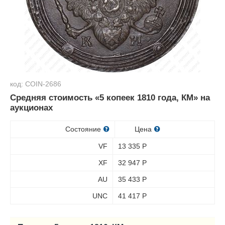
код: COIN-2686
Средняя стоимость «5 копеек 1810 года, КМ» на
аукционах
Состояние
Цена
VF
13 335
Р
XF
32 947
Р
AU
35 433
Р
UNC
41 417
Р