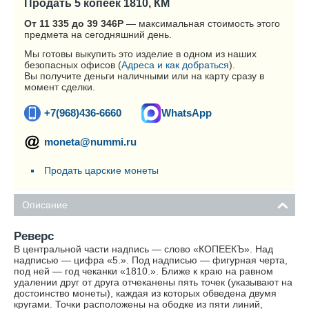
Продать 5 копеек 1810, КМ
От 11 335 до 39 346
Р
— максимальная стоимость этого
предмета на сегодняшний день.
Мы готовы выкупить это изделие в одном из наших
безопасных офисов (
Адреса и как добраться
).
Вы получите деньги наличными или на карту сразу в
момент сделки.
+7(968)436-6660
WhatsApp
moneta@nummi.ru
Продать царские монеты
Описание
Реверс
В центральной части надпись — слово «КОПЕЕКЪ». Над
надписью — цифра «5.». Под надписью — фигурная черта,
под ней — год чеканки «1810.». Ближе к краю на равном
удалении друг от друга отчеканены пять точек (указывают на
достоинство монеты), каждая из которых обведена двумя
кругами. Точки расположены на ободке из пяти линий,