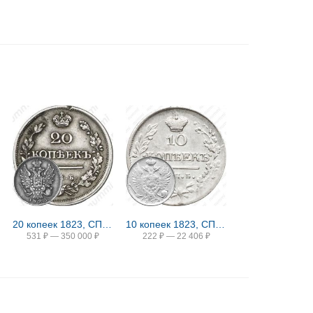
20 копеек 1823, СПБ, без инициалов минцмейстера
10 копеек 1823, СПБ-ПД
531
₽
—
350 000
₽
222
₽
—
22 406
₽