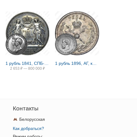
1 рубль 1841, СПБ-HI, свадьба Александра Николаевича
1 рубль 1896, АГ, коронация Николая II
2 653
₽
—
800 000
₽
Контакты
Белорусская
Как добраться?
Режим работы: