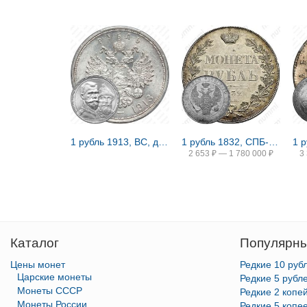
1 рубль 1913, ВС, дом Романовых
1 рубль 1832, СПБ-НГ, венок 8 звеньев
2 653
₽
—
1 780 000
₽
3
Каталог
Популярны
Цены монет
Редкие 10 руб
Царские монеты
Редкие 5 рубл
Монеты СССР
Редкие 2 копе
Монеты России
Редкие 5 копе