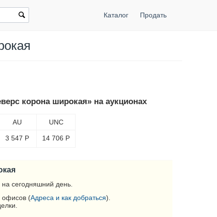
Каталог
Продать
рокая
еверс корона широкая» на аукционах
AU
UNC
3 547
Р
14 706
Р
окая
 на сегодняшний день.
 офисов (
Адреса и как добраться
).
делки.