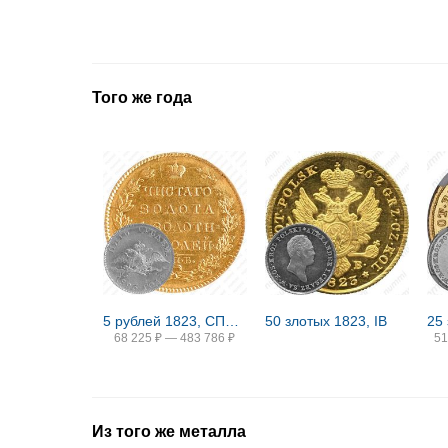
Того же года
5 рублей 1823, СПБ-ПС
50 злотых 1823, IB
25 
68 225
₽
—
483 786
₽
51
Из того же металла