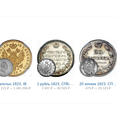
злотых 1823, IB
1 рубль 1823, СПБ-ПД
20 копеек 1823, СПБ-ПД, реверс корона широкая
 221
₽
—
1 481 696
₽
2 407
₽
—
90 505
₽
475
₽
—
29 323
₽