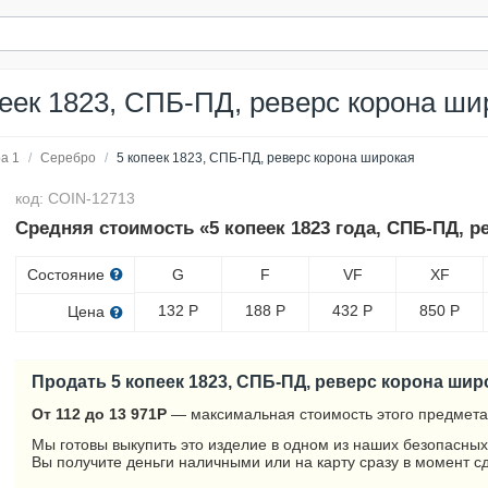
пеек 1823, СПБ-ПД, реверс корона ши
а 1
/
Серебро
/
5 копеек 1823, СПБ-ПД, реверс корона широкая
код: COIN-12713
Средняя стоимость «5 копеек 1823 года, СПБ-ПД, р
Состояние
G
F
VF
XF
132
Р
188
Р
432
Р
850
Р
Цена
Продать 5 копеек 1823, СПБ-ПД, реверс корона шир
От 112 до 13 971
Р
— максимальная стоимость этого предмета
Мы готовы выкупить это изделие в одном из наших безопасных
Вы получите деньги наличными или на карту сразу в момент с