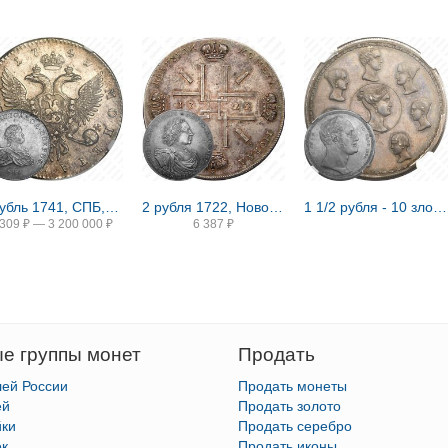
1 рубль 1741, СПБ, Иоанн, гурт надпись
2 рубля 1722, Новодел
1 1/2 рубля - 10 злотых 1836, семейный, П. У., Новодел
 309
₽
—
3 200 000
₽
6 387
₽
е группы монет
Продать
лей России
Продать монеты
ей
Продать золото
йки
Продать серебро
ек
Продать иконы