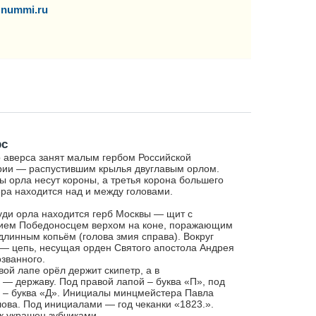
nummi.ru
рс
 аверса занят малым гербом Российской
ии — распустившим крылья двуглавым орлом.
ы орла несут короны, а третья корона большего
ра находится над и между головами.
уди орла находится герб Москвы — щит с
ием Победоносцем верхом на коне, поражающим
длинным копьём (голова змия справа). Вокруг
— цепь, несущая орден Святого апостола Андрея
званного.
вой лапе орёл держит скипетр, а в
 — державу. Под правой лапой – буква «П», под
 – буква «Д». Инициалы минцмейстера Павла
ова. Под инициалами — год чеканки «1823.».
к украшен зубчиками.