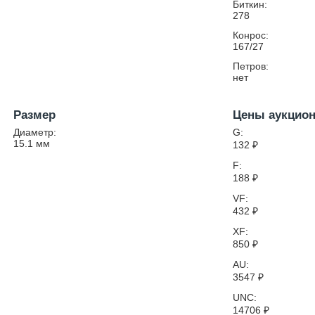
Биткин:
278
Конрос:
167/27
Петров:
нет
Размер
Цены аукцио
Диаметр:
G:
15.1
мм
132
₽
F:
188
₽
VF:
432
₽
XF:
850
₽
AU:
3547
₽
UNC:
14706
₽