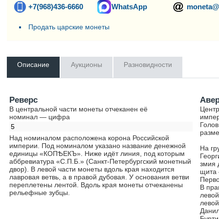
+7(968)436-6660
WhatsApp
moneta@
Продать царские монеты
Описание
Аукционы
Разновидности
Реверс
Аве
В центральной части монеты отчеканен её
Центр
номинал — цифра
импер
Голов
5
разме
Над номиналом расположена корона Российской
империи. Под номиналом указано название денежной
На гр
единицы «КОПѢЕКЪ». Ниже идёт линия, под которым
Георг
аббревиатура «С.П.Б.» (Санкт-Петербургский монетный
змия 
двор). В левой части монеты вдоль края находится
щита 
лавровая ветвь, а в правой дубовая. У основания ветви
Перво
переплетены лентой. Вдоль края монеты отчеканены
В пра
рельефные зубцы.
левой
левой
Данил
Бурти