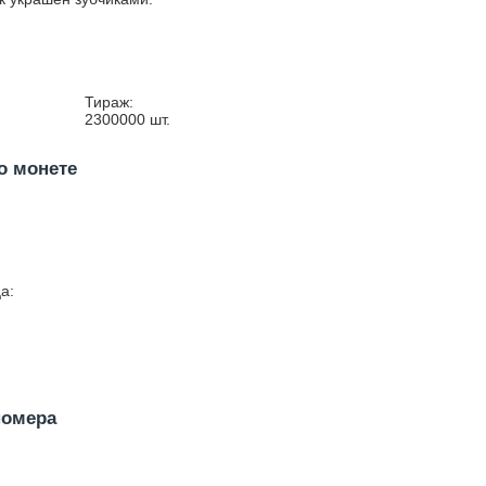
Тираж:
2300000
шт.
о монете
а:
номера