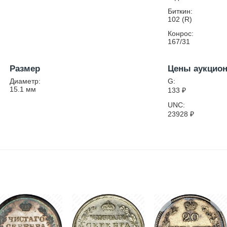
Биткин:
102 (R)
Конрос:
167/31
Размер
Цены аукцио
Диаметр:
G:
15.1
мм
133
₽
UNC:
23928
₽