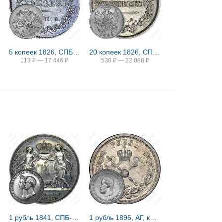
5 копеек 1826, СПБ-НГ, орёл с опущенными крыльями
20 копеек 1826, СПБ-НГ, орёл с поднятыми крыльями, реверс: корона широкая
113
₽
—
17 446
₽
530
₽
—
22 088
₽
1 рубль 1841, СПБ-HI, свадьба Александра Николаевича
1 рубль 1896, АГ, коронация Николая II