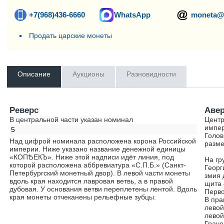
+7(968)436-6660
WhatsApp
moneta@
Продать царские монеты
Описание
Аукционы
Разновидности
Реверс
Аве
В центральной части указан номинал
Центр
импер
5
Голов
Над цифрой номинала расположена корона Российской
разме
империи. Ниже указано название денежной единицы
«КОПѢЕКЪ». Ниже этой надписи идёт линия, под
На гр
которой расположена аббревиатура «С.П.Б.» (Санкт-
Георг
Петербургский монетный двор). В левой части монеты
змия 
вдоль края находится лавровая ветвь, а в правой
щита 
дубовая. У основания ветви переплетены лентой. Вдоль
Перво
края монеты отчеканены рельефные зубцы.
В пра
левой
левой
Граче