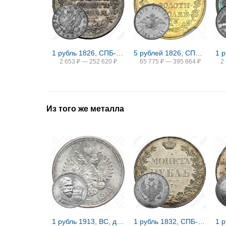
1 рубль 1826, СПБ-НГ, орёл с поднятыми крыльями
5 рублей 1826, СПБ-ПД
2 653
₽
—
252 620
₽
65 775
₽
—
395 864
₽
2
Из того же металла
1 рубль 1913, ВС, дом Романовых
1 рубль 1832, СПБ-НГ, венок 8 звеньев