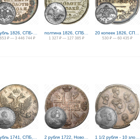
1 рубль 1826, СПБ-НГ, орёл с опущенными крыльями
полтина 1826, СПБ-НГ, орёл с опущенными крыльями, реверс: корона широкая
20 копеек 1826, СПБ-НГ, орёл с опущенными крыльями
 653
₽
—
3 446 744
₽
1 327
₽
—
127 385
₽
530
₽
—
60 435
₽
1 рубль 1741, СПБ, Иоанн, гурт надпись
2 рубля 1722, Новодел
1 1/2 рубля - 10 злотых 1836, семейный, П. У., Новодел