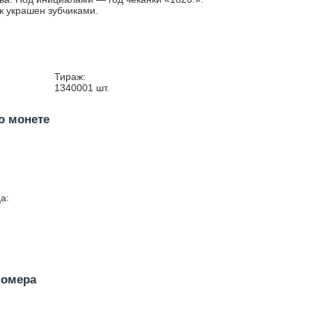
к украшен зубчиками.
Тираж:
1340001
шт.
о монете
а:
номера