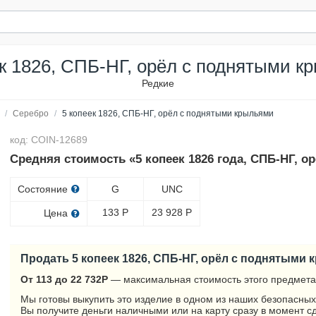
ек 1826, СПБ-НГ, орёл с поднятыми к
Редкие
/
Серебро
/
5 копеек 1826, СПБ-НГ, орёл с поднятыми крыльями
код: COIN-12689
Средняя стоимость «5 копеек 1826 года, СПБ-НГ, 
Состояние
G
UNC
133
Р
23 928
Р
Цена
Продать 5 копеек 1826, СПБ-НГ, орёл с поднятыми
От 113 до 22 732
Р
— максимальная стоимость этого предмета
Мы готовы выкупить это изделие в одном из наших безопасных
Вы получите деньги наличными или на карту сразу в момент с