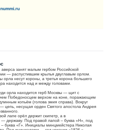
nummi.ru
рс
 аверса занят малым гербом Российской
ии — распустившим крылья двуглавым орлом.
ы орла несут короны, а третья корона большего
ра находится над и между головами.
уди орла находится герб Москвы — щит с
ием Победоносцем верхом на коне, поражающим
длинным копьём (голова змия справа). Вокруг
— цепь, несущая орден Святого апостола Андрея
званного.
вой лапе орёл держит скипетр, а в
 — державу. Под правой лапой – буква «Н», под
 – буква «Г». Инициалы минцмейстера Николая
ва. Под инициалами — год чеканки «1826.».