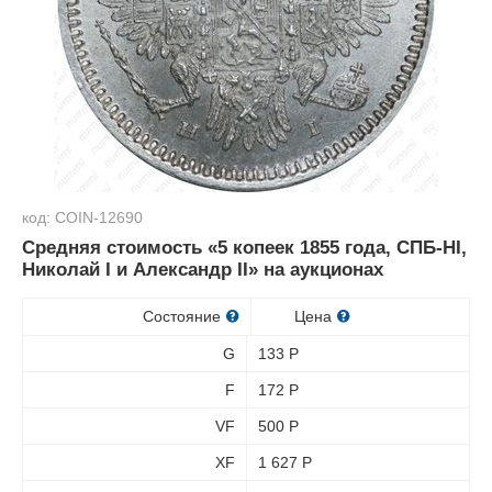
код: COIN-12690
Средняя стоимость «5 копеек 1855 года, СПБ-HI,
Николай I и Александр II» на аукционах
Состояние
Цена
G
133
Р
F
172
Р
VF
500
Р
XF
1 627
Р