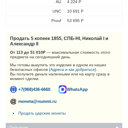
AU
4 224
Р
UNC
10 691
Р
Proof
53 695
Р
Продать 5 копеек 1855, СПБ-HI, Николай I и
Александр II
От 113 до 51 010
Р
— максимальная стоимость этого
предмета на сегодняшний день.
Мы готовы выкупить это изделие в одном из наших
безопасных офисов (
Адреса и как добраться
).
Вы получите деньги наличными или на карту сразу в
момент сделки.
+7(968)436-6660
WhatsApp
moneta@nummi.ru
Продать царские монеты
Описание