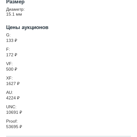
Размер
Диаметр:
15.1
мм
Цены аукционов
G:
133
₽
F:
172
₽
VF:
500
₽
XF:
1627
₽
AU:
4224
₽
UNC:
10691
₽
Proof:
53695
₽