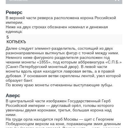
Реверс
В верхней части реверса расположена корона Российской
империи.
Ниже на двух строках обозначен номинал и денежная
единица:
5
КОПѢЕКЪ
Далее следует элемент-разделитель, состоящий из двух
разнонаправленных вытянутых фигур с точкой между ними.
Немного ниже фигурного разделителя расположен год
чеканки монеты «1855», под которым аббревиатура «С.П.Б.»
(Санкт-Петербургский монетный двор). В левой части
монеты вдоль края находится лавровая ветвь, а в правой
дубовая. У основания ветви скреплены лентой, узел которой
образует бант.
По всему краю монеты отчеканены выступающие зубцы.
Аверс
В центральной части изображен Государственный Герб
Российской империи — двуглавый орёл, головы которого
увенчаны двумя коронами, третья, большая корона над
ними.
На груди орла находится герб Москвы — щит с Георгием
Победоносцем верхом на коне, поражающим змия длинным