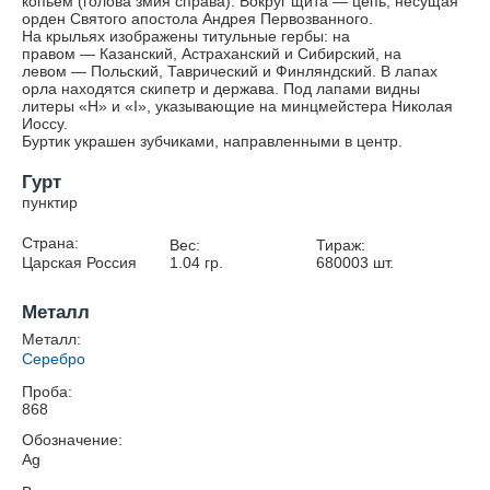
копьём (голова змия справа). Вокруг щита — цепь, несущая
орден Святого апостола Андрея Первозванного.
На крыльях изображены титульные гербы: на
правом — Казанский, Астраханский и Сибирский, на
левом — Польский, Таврический и Финляндский. В лапах
орла находятся скипетр и держава. Под лапами видны
литеры «Н» и «I», указывающие на минцмейстера Николая
Иоссу.
Буртик украшен зубчиками, направленными в центр.
Гурт
пунктир
Страна:
Вес:
Тираж:
Царская Россия
1.04
гр.
680003
шт.
Металл
Металл:
Серебро
Проба:
868
Обозначение:
Ag