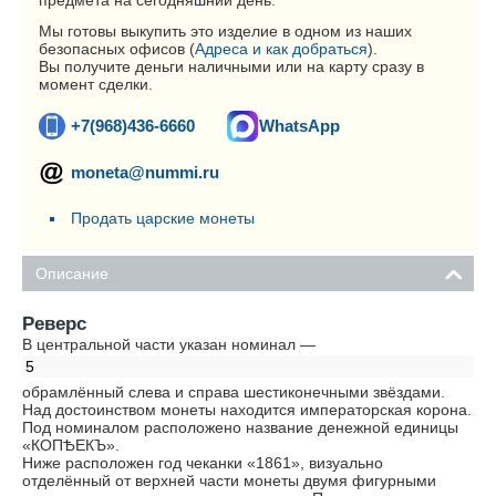
предмета на сегодняшний день.
Мы готовы выкупить это изделие в одном из наших
безопасных офисов (
Адреса и как добраться
).
Вы получите деньги наличными или на карту сразу в
момент сделки.
+7(968)436-6660
WhatsApp
moneta@nummi.ru
Продать царские монеты
Описание
Реверс
В центральной части указан номинал —
5
обрамлённый слева и справа шестиконечными звёздами.
Над достоинством монеты находится императорская корона.
Под номиналом расположено название денежной единицы
«КОПѢЕКЪ».
Ниже расположен год чеканки «1861», визуально
отделённый от верхней части монеты двумя фигурными