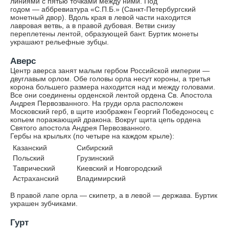
линиями с пятью точками между ними. Под
годом — аббревиатура «С.П.Б.» (Санкт-Петербургский
монетный двор). Вдоль края в левой части находится
лавровая ветвь, а в правой дубовая. Ветви снизу
переплетены лентой, образующей бант. Буртик монеты
украшают рельефные зубцы.
Аверс
Центр аверса занят малым гербом Российской империи —
двуглавым орлом. Обе головы орла несут короны, а третья
корона большего размера находится над и между головами.
Все они соединены орденской лентой ордена Св. Апостола
Андрея Первозванного. На груди орла расположен
Московский герб, в щите изображен Георгий Победоносец с
копьем поражающий дракона. Вокруг щита цепь ордена
Святого апостола Андрея Первозванного.
Гербы на крыльях (по четыре на каждом крыле):
Казанский
Сибирский
Польский
Грузинский
Таврический
Киевский и Новгородский
Астраханский
Владимирский
В правой лапе орла — скипетр, а в левой — держава. Буртик
украшен зубчиками.
Гурт