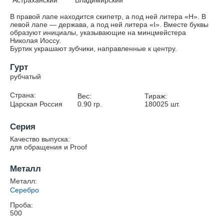
Астраханский
Владимирский
В правой лапе находится скипетр, а под ней литера «Н». В
левой лапе — держава, а под ней литера «I». Вместе буквы
образуют инициалы, указывающие на минцмейстера
Николая Иоссу.
Буртик украшают зубчики, направленные к центру.
Гурт
рубчатый
Страна:
Вес:
Тираж:
Царская Россия
0.90
гр.
180025
шт.
Серия
Качество выпуска:
для обращения и Proof
Металл
Металл:
Серебро
Проба:
500