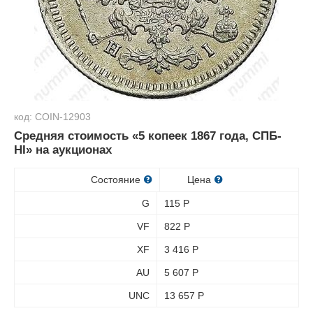
код: COIN-12903
Средняя стоимость «5 копеек 1867 года, СПБ-
HI» на аукционах
Состояние
Цена
G
115
Р
VF
822
Р
XF
3 416
Р
AU
5 607
Р
UNC
13 657
Р