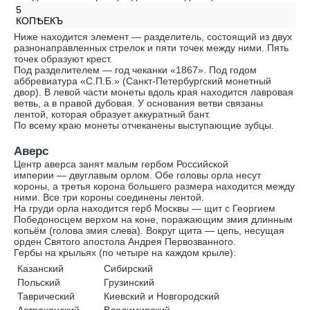
5
КОПѢЕКЪ
Ниже находится элемент — разделитель, состоящий из двух
разнонаправленных стрелок и пяти точек между ними. Пять
точек образуют крест.
Под разделителем — год чеканки «1867». Под годом
аббревиатура «С.П.Б.» (Санкт-Петербургский монетный
двор). В левой части монеты вдоль края находится лавровая
ветвь, а в правой дубовая. У основания ветви связаны
лентой, которая образует аккуратный бант.
По всему краю монеты отчеканены выступающие зубцы.
Аверс
Центр аверса занят малым гербом Российской
империи — двуглавым орлом. Обе головы орла несут
короны, а третья корона большего размера находится между
ними. Все три короны соединены лентой.
На груди орла находится герб Москвы — щит с Георгием
Победоносцем верхом на коне, поражающим змия длинным
копьём (голова змия слева). Вокруг щита — цепь, несущая
орден Святого апостола Андрея Первозванного.
Гербы на крыльях (по четыре на каждом крыле):
Казанский
Сибирский
Польский
Грузинский
Таврический
Киевский и Новгородский