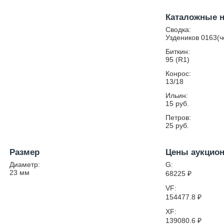
Каталожные 
Сводка:
Уздеников 0163(ч
Биткин:
95 (R1)
Конрос:
13/18
Ильин:
15 руб.
Петров:
25 руб.
Размер
Цены аукцио
Диаметр:
G:
23
мм
68225
₽
VF:
154477.8
₽
XF:
139080.6
₽