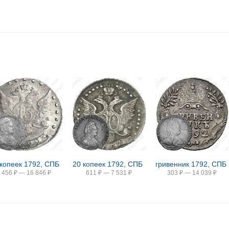
 копеек 1792, СПБ
20 копеек 1792, СПБ
гривенник 1792, СПБ
456
₽
—
16 846
₽
611
₽
—
7 531
₽
303
₽
—
14 039
₽