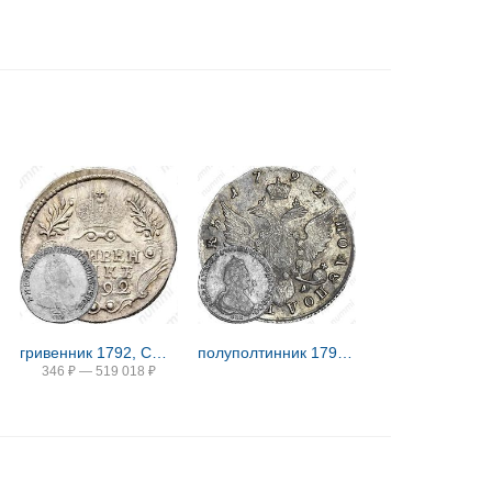
гривенник 1792, СПБ, Новодел
полуполтинник 1792, СПБ-ЯА
346
₽
—
519 018
₽