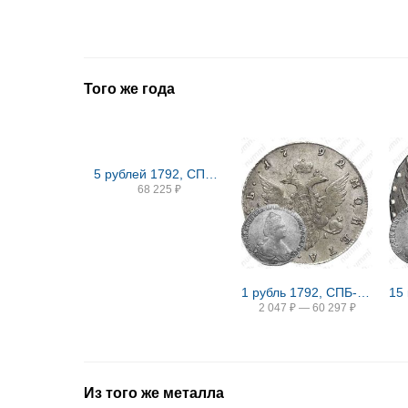
Того же года
5 рублей 1792, СПБ, Новодел
68 225
₽
1 рубль 1792, СПБ-TI-ЯА
15
2 047
₽
—
60 297
₽
Из того же металла