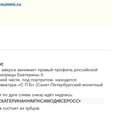
nummi.ru
рс
 аверса занимает правый профиль российской
атрицы Екатерины II.
ней части, под портретом, находится
виатура «С П Б» (Санкт-Петербургский монетный
.
я по дуге слева снизу идёт надпись:
ЕКАТЕРИНА•II•IМП•IСАМОД•ВСЕРОСС•
к состоит из зубцов.