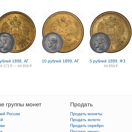
рублей 1898, АГ
10 рублей 1899, АГ
5 рублей 1899, ФЗ
38 371
₽
—
44 858
₽
44 858
₽
е группы монет
Продать
лей России
Продать монеты
ей
Продать золото
йки
Продать серебро
ек
Продать иконы