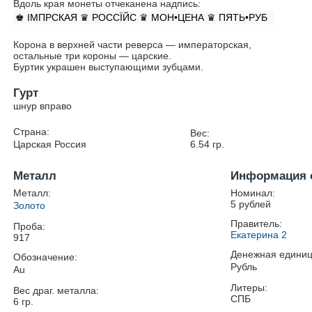
Вдоль края монеты отчеканена надпись:
♚ IМПРСКАЯ ♛ РОССÏЙС ♛ МОН•ЦЕНА ♛ ПЯТЬ•РУБ
Корона в верхней части реверса — императорская,
остальные три короны — царские.
Буртик украшен выступающими зубцами.
Гурт
шнур вправо
Страна:
Вес:
Царская Россия
6.54
гр.
Металл
Информация 
Металл:
Номинал:
5 рублей
Золото
Правитель:
Проба:
Екатерина 2
917
Денежная единиц
Обозначение:
Рубль
Au
Литеры:
Вес драг. металла:
СПБ
6
гр.