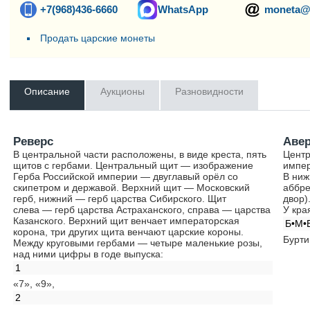
+7(968)436-6660
WhatsApp
moneta@
Продать царские монеты
Описание
Аукционы
Разновидности
Реверс
Аве
В центральной части расположены, в виде креста, пять
Центр
щитов с гербами. Центральный щит — изображение
импер
Герба Российской империи — двуглавый орёл со
В ниж
скипетром и державой. Верхний щит — Московский
аббре
герб, нижний — герб царства Сибирского. Щит
двор)
слева — герб царства Астраханского, справа — царства
У кра
Казанского. Верхний щит венчает императорская
Б•М•
корона, три других щита венчают царские короны.
Бурти
Между круговыми гербами — четыре маленькие розы,
над ними цифры в годе выпуска:
1
«7», «9»,
2