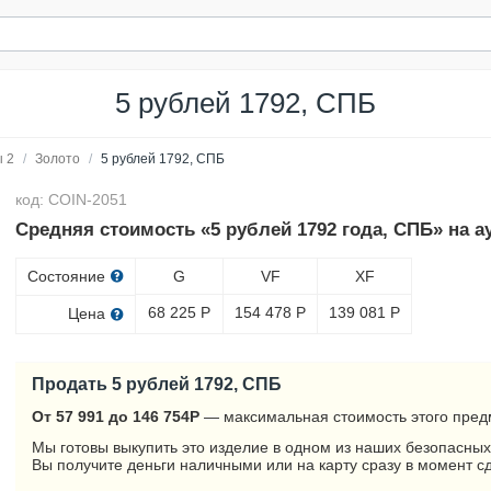
5 рублей 1792, СПБ
 2
/
Золото
/
5 рублей 1792, СПБ
код: COIN-2051
Средняя стоимость «5 рублей 1792 года, СПБ» на а
Состояние
G
VF
XF
68 225
Р
154 478
Р
139 081
Р
Цена
Продать 5 рублей 1792, СПБ
От 57 991 до 146 754
Р
— максимальная стоимость этого пред
Мы готовы выкупить это изделие в одном из наших безопасных
Вы получите деньги наличными или на карту сразу в момент с