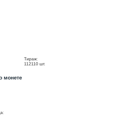
Тираж:
112110
шт.
о монете
а: