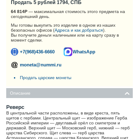
Продать 5 рублей 1794, СПБ
64 814
Р
— максимальная стоимость этого предмета на
сегодняшний день.
Мы готовы выкупить это изделие в одном из наших
безопасных офисов (
Адреса и как добраться
).
Вы получите деньги наличными или на карту сразу в
момент сделки.
+7(968)436-6660
WhatsApp
moneta@nummi.ru
Продать царские монеты
Описание
Реверс
В центральной части расположены, в виде креста, пять
щитов с гербами. Центральный щит — изображение Герба
Российской империи — двуглавый орёл со скипетром и
державой. Верхний щит — Московский герб, нижний — герб
царства Сибирского. Щит слева — герб царства
Астраханского, справа — царства Казанского. Верхний щит