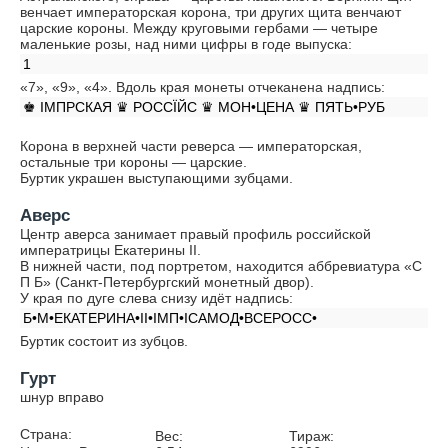
венчает императорская корона, три других щита венчают
царские короны. Между круговыми гербами — четыре
маленькие розы, над ними цифры в годе выпуска:
1
«7», «9», «4». Вдоль края монеты отчеканена надпись:
♚ IМПРСКАЯ ♛ РОССÏЙС ♛ МОН•ЦЕНА ♛ ПЯТЬ•РУБ
Корона в верхней части реверса — императорская,
остальные три короны — царские.
Буртик украшен выступающими зубцами.
Аверс
Центр аверса занимает правый профиль российской
императрицы Екатерины II.
В нижней части, под портретом, находится аббревиатура «С
П Б» (Санкт-Петербургский монетный двор).
У края по дуге слева снизу идёт надпись:
Б•М•ЕКАТЕРИНА•II•IМП•IСАМОД•ВСЕРОСС•
Буртик состоит из зубцов.
Гурт
шнур вправо
Страна:
Вес:
Тираж: