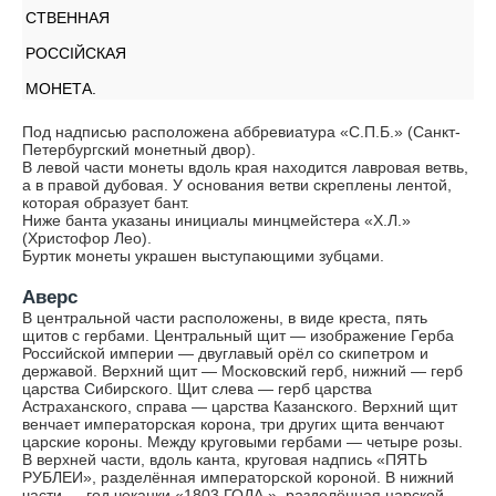
СТВЕННАЯ
РОССIЙСКАЯ
МОНЕТА.
Под надписью расположена аббревиатура «С.П.Б.» (Санкт-
Петербургский монетный двор).
В левой части монеты вдоль края находится лавровая ветвь,
а в правой дубовая. У основания ветви скреплены лентой,
которая образует бант.
Ниже банта указаны инициалы минцмейстера «Х.Л.»
(Христофор Лео).
Буртик монеты украшен выступающими зубцами.
Аверс
В центральной части расположены, в виде креста, пять
щитов с гербами. Центральный щит — изображение Герба
Российской империи — двуглавый орёл со скипетром и
державой. Верхний щит — Московский герб, нижний — герб
царства Сибирского. Щит слева — герб царства
Астраханского, справа — царства Казанского. Верхний щит
венчает императорская корона, три других щита венчают
царские короны. Между круговыми гербами — четыре розы.
В верхней части, вдоль канта, круговая надпись «ПЯТЬ
РУБЛЕИ», разделённая императорской короной. В нижний
части — год чеканки «1803 ГОДА.», разделённая царской