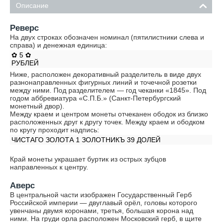
Описание
Реверс
На двух строках обозначен номинал (пятилистники слева и
справа) и денежная единица:
✿ 5 ✿
РУБЛЕЙ
Ниже, расположен декоративный разделитель в виде двух
разнонаправленных фигурных линий и точечной розетки
между ними. Под разделителем — год чеканки «1845». Под
годом аббревиатура «С.П.Б.» (Санкт-Петербургский
монетный двор).
Между краем и центром монеты отчеканен ободок из близко
расположенных друг к другу точек. Между краем и ободком
по кругу проходит надпись:
ЧИСТАГО ЗОЛОТА 1 ЗОЛОТНИКЪ 39 ДОЛЕЙ
Край монеты украшает буртик из острых зубцов
направленных к центру.
Аверс
В центральной части изображен Государственный Герб
Российской империи — двуглавый орёл, головы которого
увенчаны двумя коронами, третья, большая корона над
ними. На груди орла расположен Московский герб, в щите