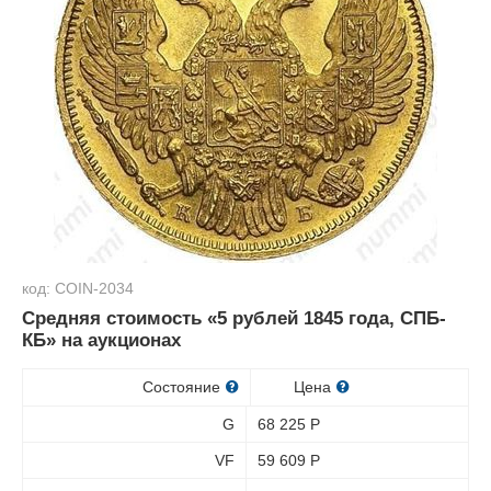
код: COIN-2034
Средняя стоимость «5 рублей 1845 года, СПБ-
КБ» на аукционах
Состояние
Цена
G
68 225
Р
VF
59 609
Р