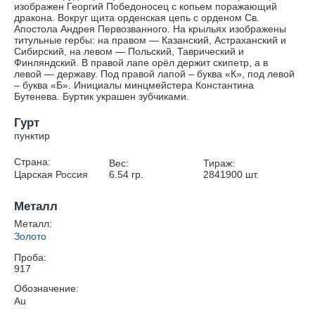
изображен Георгий Победоносец с копьем поражающий
дракона. Вокруг щита орденская цепь с орденом Св.
Апостола Андрея Первозванного. На крыльях изображены
титульные гербы: на правом — Казанский, Астраханский и
Сибирский, на левом — Польский, Таврический и
Финляндский. В правой лапе орёл держит скипетр, а в
левой — державу. Под правой лапой – буква «К», под левой
– буква «Б». Инициалы минцмейстера Константина
Бутенева. Буртик украшен зубчиками.
Гурт
пунктир
Страна:
Вес:
Тираж:
Царская Россия
6.54
гр.
2841900
шт.
Металл
Металл:
Золото
Проба:
917
Обозначение:
Au