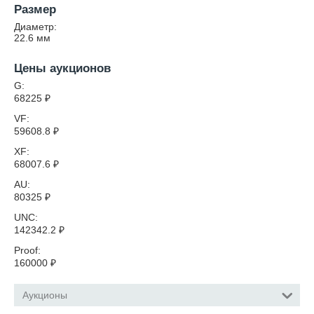
Размер
Диаметр:
22.6
мм
Цены аукционов
G:
68225
₽
VF:
59608.8
₽
XF:
68007.6
₽
AU:
80325
₽
UNC:
142342.2
₽
Proof:
160000
₽
Аукционы