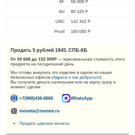
XF
68 008
Р
AU
80 325
Р
UNC
142 342
Р
Proof
160 000
Р
Продать 5 рублей 1845, СПБ-КБ
От 50 668 до 152 000
Р
— максимальная стоимость этого
предмета на сегодняшний день.
Мы готовы выкупить это изделие в одном из наших
безопасных офисов (
Адреса и как добраться
).
Вы получите деньги наличными или на карту сразу в
момент сделки.
+7(968)436-6660
WhatsApp
moneta@nummi.ru
Продать царские монеты