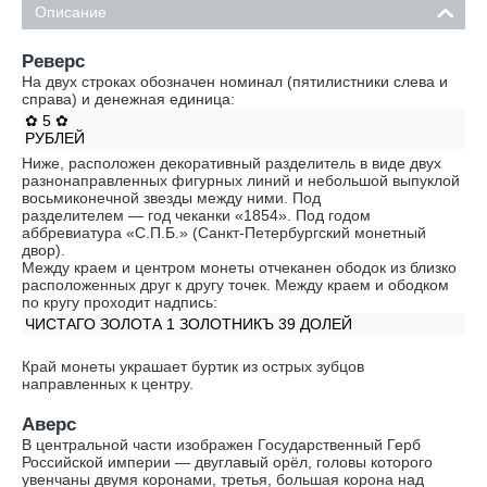
Описание
Реверс
На двух строках обозначен номинал (пятилистники слева и
справа) и денежная единица:
✿ 5 ✿
РУБЛЕЙ
Ниже, расположен декоративный разделитель в виде двух
разнонаправленных фигурных линий и небольшой выпуклой
восьмиконечной звезды между ними. Под
разделителем — год чеканки «1854». Под годом
аббревиатура «С.П.Б.» (Санкт-Петербургский монетный
двор).
Между краем и центром монеты отчеканен ободок из близко
расположенных друг к другу точек. Между краем и ободком
по кругу проходит надпись:
ЧИСТАГО ЗОЛОТА 1 ЗОЛОТНИКЪ 39 ДОЛЕЙ
Край монеты украшает буртик из острых зубцов
направленных к центру.
Аверс
В центральной части изображен Государственный Герб
Российской империи — двуглавый орёл, головы которого
увенчаны двумя коронами, третья, большая корона над