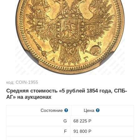
код: COIN-1955
Средняя стоимость «5 рублей 1854 года, СПБ-
АГ» на аукционах
Состояние
Цена
G
68 225
Р
F
91 800
Р