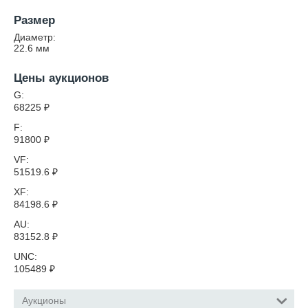
Размер
Диаметр:
22.6
мм
Цены аукционов
G:
68225
₽
F:
91800
₽
VF:
51519.6
₽
XF:
84198.6
₽
AU:
83152.8
₽
UNC:
105489
₽
Аукционы