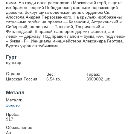
ними. На груди орла расположен Московский герб, в щите
изображен Георгий Победоносец с копьем поражающий
дракона. Вокруг щита орденская цепь с орденом Св.
Апостола Андрея Первозванного. На крыльях изображены
титульные гербы: на правом — Казанский, Астраханский и
Сибирский, на левом — Польский, Таврический и
Финляндский. В правой лапе орёл держит скипетр, а в
левой — державу. Под правой лапой – буква «А», под левой
– буква «Г». Инициалы минцмейстера Александра Гертова.
Буртик украшен зубчиками.
Гурт
пунктир
Страна:
Вес:
Тираж:
Царская Россия
6.54
гр.
3900002
шт.
Металл
Металл:
Золото
Проба:
917
Обозначение:
Au