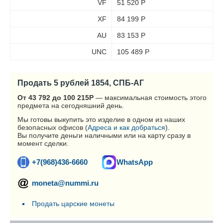
VF
51 520
Р
XF
84 199
Р
AU
83 153
Р
UNC
105 489
Р
Продать 5 рублей 1854, СПБ-АГ
От 43 792 до 100 215
Р
— максимальная стоимость этого
предмета на сегодняшний день.
Мы готовы выкупить это изделие в одном из наших
безопасных офисов (
Адреса и как добраться
).
Вы получите деньги наличными или на карту сразу в
момент сделки.
+7(968)436-6660
WhatsApp
moneta@nummi.ru
Продать царские монеты