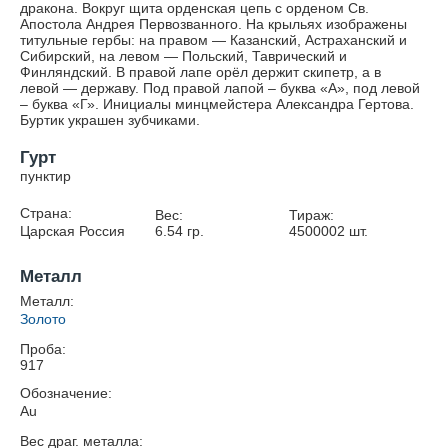
дракона. Вокруг щита орденская цепь с орденом Св.
Апостола Андрея Первозванного. На крыльях изображены
титульные гербы: на правом — Казанский, Астраханский и
Сибирский, на левом — Польский, Таврический и
Финляндский. В правой лапе орёл держит скипетр, а в
левой — державу. Под правой лапой – буква «А», под левой
– буква «Г». Инициалы минцмейстера Александра Гертова.
Буртик украшен зубчиками.
Гурт
пунктир
Страна:
Вес:
Тираж:
Царская Россия
6.54
гр.
4500002
шт.
Металл
Металл:
Золото
Проба:
917
Обозначение:
Au
Вес драг. металла: