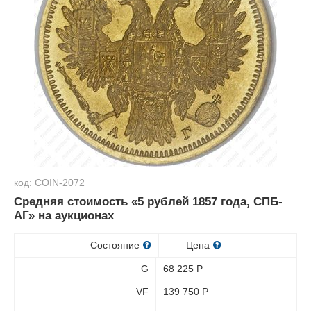
код: COIN-2072
Средняя стоимость «5 рублей 1857 года, СПБ-
АГ» на аукционах
Состояние
Цена
G
68 225
Р
VF
139 750
Р