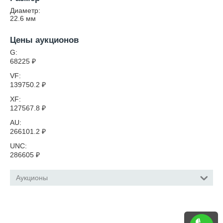
Диаметр:
22.6
мм
Цены аукционов
G:
68225
₽
VF:
139750.2
₽
XF:
127567.8
₽
AU:
266101.2
₽
UNC:
286605
₽
Аукционы