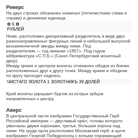
Реверс
На двух строках обозначен номинал (пятилистники слева и
справа) и денежная единица:
✿ 5 ✿
РУБЛЕЙ
Ниже, расположен декоративный разделитель в виде двух
разнонаправленных фигурных линий и небольшой выпуклой
восьмиконечной звезды между ними. Под
разделителем — год чеканки «1857». Под годом
аббревиатура «С.П.Б.» (Санкт-Петербургский монетный
двор).
Между краем и центром монеты отчеканен ободок из близко
расположенных друг к другу точек. Между краем и ободком
по кругу проходит надпись:
ЧИСТАГО ЗОЛОТА 1 ЗОЛОТНИКЪ 39 ДОЛЕЙ
Край монеты украшает буртик из острых зубцов
направленных к центру.
Аверс
В центральной части изображен Государственный Герб
Российской империи — двуглавый орёл, головы которого
увенчаны двумя коронами, третья, большая корона над
ними. На груди орла расположен Московский герб, в щите
изображен Георгий Победоносец с копьем поражающий