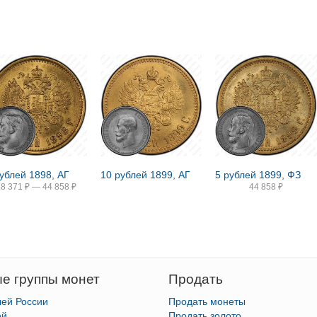
рублей 1898, АГ
10 рублей 1899, АГ
5 рублей 1899, ФЗ
38 371
₽
—
44 858
₽
44 858
₽
е группы монет
Продать
лей России
Продать монеты
ей
Продать золото