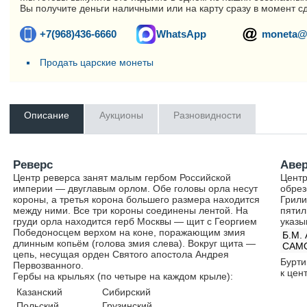
Вы получите деньги наличными или на карту сразу в момент с
+7(968)436-6660
WhatsApp
moneta@
Продать царские монеты
Описание
Аукционы
Разновидности
Реверс
Аве
Центр реверса занят малым гербом Российской
Центр
империи — двуглавым орлом. Обе головы орла несут
обрез
короны, а третья корона большего размера находится
Грили
между ними. Все три короны соединены лентой. На
пятил
груди орла находится герб Москвы — щит с Георгием
указы
Победоносцем верхом на коне, поражающим змия
Б.М.
длинным копьём (голова змия слева). Вокруг щита —
САМ
цепь, несущая орден Святого апостола Андрея
Бурти
Первозванного.
к цент
Гербы на крыльях (по четыре на каждом крыле):
Казанский
Сибирский
Польский
Грузинский