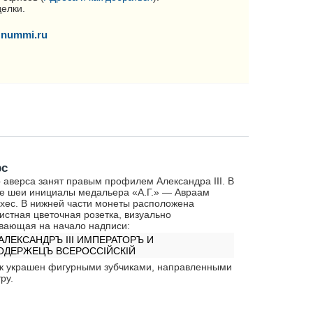
делки.
nummi.ru
рс
 аверса занят правым профилем Александра III. В
е шеи инициалы медальера «А.Г.» — Авраам
хес. В нижней части монеты расположена
истная цветочная розетка, визуально
вающая на начало надписи:
 АЛЕКСАНДРЪ III ИМПЕРАТОРЪ И
ОДЕРЖЕЦЪ ВСЕРОССIЙСКIЙ
к украшен фигурными зубчиками, направленными
ру.