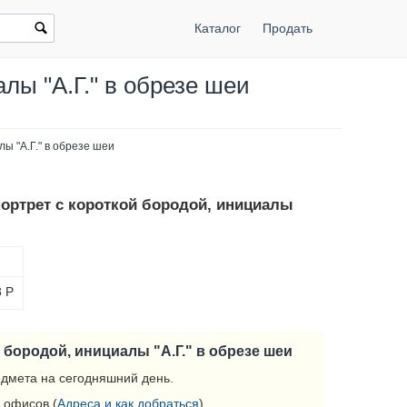
Каталог
Продать
алы "А.Г." в обрезе шеи
лы "А.Г." в обрезе шеи
 портрет с короткой бородой, инициалы
8
Р
ой бородой, инициалы "А.Г." в обрезе шеи
дмета на сегодняшний день.
 офисов (
Адреса и как добраться
).