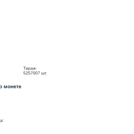
Тираж:
5257007
шт.
о монете
а: