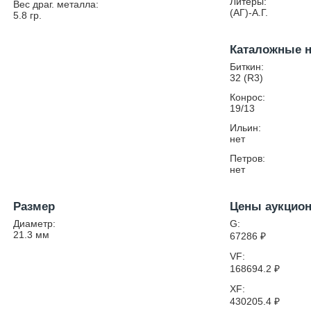
Литеры:
Вес драг. металла:
(АГ)-А.Г.
5.8
гр.
Каталожные 
Биткин:
32 (R3)
Конрос:
19/13
Ильин:
нет
Петров:
нет
Размер
Цены аукцио
Диаметр:
G:
21.3
мм
67286
₽
VF:
168694.2
₽
XF:
430205.4
₽