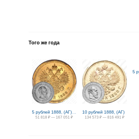
Того же года
5 рублей 1888, (АГ), портрет с длинной бородой
10 рублей 1888, (АГ)
51 818
₽
—
167 051
₽
134 573
₽
—
816 491
₽