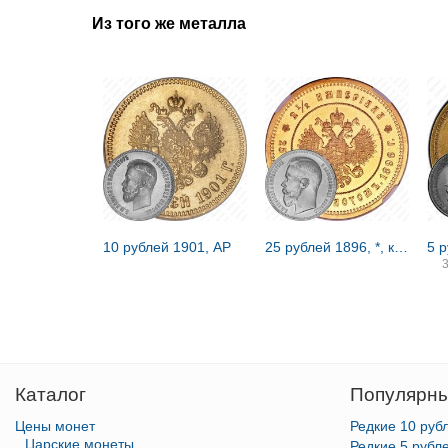
Из того же металла
10 рублей 1901, АР
25 рублей 1896, *, коронация Николая II
5 
Каталог
Популярны
Цены монет
Редкие 10 руб
Царские монеты
Редкие 5 рубл