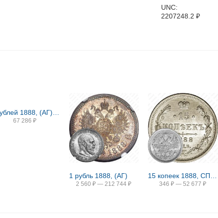
UNC:
2207248.2
₽
5 рублей 1888, (АГ), портрет с короткой бородой
67 286
₽
1 рубль 1888, (АГ)
15 копеек 1888, СПБ-АГ
2 560
₽
—
212 744
₽
346
₽
—
52 677
₽