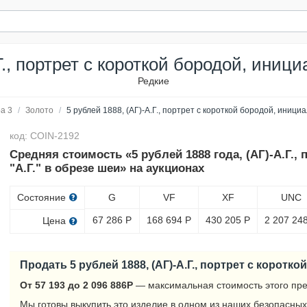
Г., портрет с короткой бородой, иници
Редкие
а 3
/
Золото
/
5 рублей 1888, (АГ)-А.Г., портрет с короткой бородой, инициа
код: COIN-2192
Средняя стоимость «5 рублей 1888 года, (АГ)-А.Г.,
"А.Г." в обрезе шеи» на аукционах
Состояние
G
VF
XF
UNC
67 286
Р
168 694
Р
430 205
Р
2 207 24
Цена
Продать 5 рублей 1888, (АГ)-А.Г., портрет с коротк
От 57 193 до 2 096 886
Р
— максимальная стоимость этого пре
Мы готовы выкупить это изделие в одном из наших безопасных