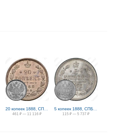
20 копеек 1888, СПБ-АГ
5 копеек 1888, СПБ-АГ
461
₽
—
11 116
₽
115
₽
—
5 737
₽