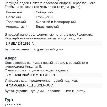
несущая орден Святого апостола Андрея Первозванного.
Гербы на крыльях (по четыре на каждом крыле):
Казанский
Сибирский
Польский
Грузинский
Таврический
Киевский и Новгородский
Астраханский
Владимирский
В правой лапе орёл держит скипетр, а в левой державу.
Под гербом слева направо по дуге идёт надпись:
5 РꙊБЛЕЙ 1898 Г.
Буртик украшен фигурными зубцами.
Аверс
Центр аверса занимает левый профиль российского
императора Николая II.
У левого края по дуге проходит надпись:
Б.М. НИКОЛАЙ II ИМПЕРАТОРЪ
У правого края продолжение первой надписи:
И САМОДЕРЖЕЦЪ ВСЕРОСС.
Буртик украшен зубцами, направленными к центру.
Гурт
узорчатый