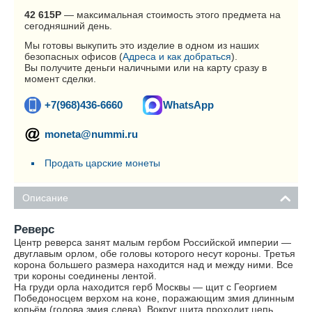
42 615
Р
— максимальная стоимость этого предмета на
сегодняшний день.
Мы готовы выкупить это изделие в одном из наших
безопасных офисов (
Адреса и как добраться
).
Вы получите деньги наличными или на карту сразу в
момент сделки.
+7(968)436-6660
WhatsApp
moneta@nummi.ru
Продать царские монеты
Описание
Реверс
Центр реверса занят малым гербом Российской империи —
двуглавым орлом, обе головы которого несут короны. Третья
корона большего размера находится над и между ними. Все
три короны соединены лентой.
На груди орла находится герб Москвы — щит с Георгием
Победоносцем верхом на коне, поражающим змия длинным
копьём (голова змия слева). Вокруг щита проходит цепь,