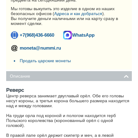
предмета на сегодняшний день.
Мы готовы выкупить это изделие в одном из наших
безопасных офисов (
Адреса и как добраться
).
Вы получите деньги наличными или на карту сразу в
момент сделки.
+7(968)436-6660
WhatsApp
moneta@nummi.ru
Продать царские монеты
Описание
Реверс
Центр реверса занимает двуглавый орёл. Обе его головы
несут короны, а третья корона большего размера находится
над и между головами.
На груди орла под короной и пологом находится герб
Польского королевства (коронованный орёл с одной
головой).
В правой лапе орёл держит скипетр и меч, а в левой