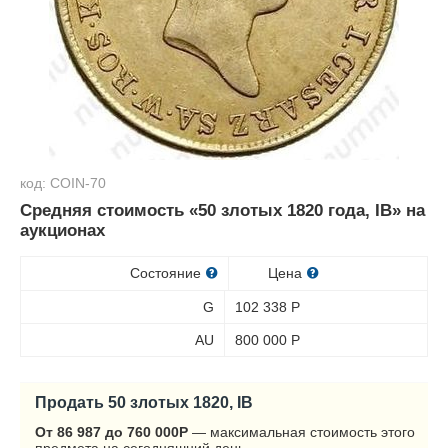
код: COIN-70
Средняя стоимость «50 злотых 1820 года, IB» на
аукционах
Состояние
Цена
G
102 338
Р
AU
800 000
Р
Продать 50 злотых 1820, IB
От 86 987 до 760 000
Р
— максимальная стоимость этого