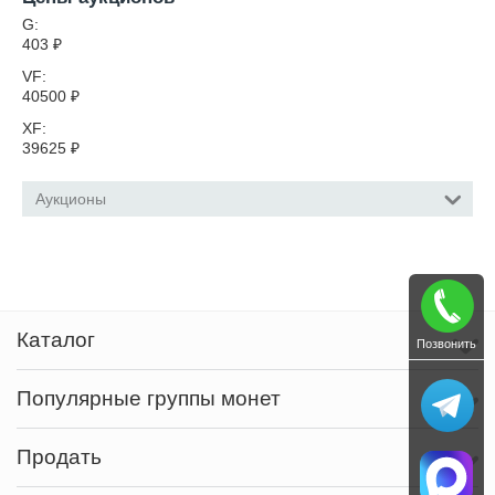
G:
403
₽
VF:
40500
₽
XF:
39625
₽
Аукционы
Каталог
Позвонить
Популярные группы монет
Продать