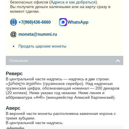
безопасных офисов (
Адреса и как добраться
).
Вы получите деньги наличными или на карту сразу в
момент сделки.
+7(968)436-6660
WhatsApp
moneta@nummi.ru
Продать царские монеты
Описание
Реверс
В центральной части надпись — надпись в две строки:
«ქართლი თეთრი» (грузинское серебро). Над надписью
грузинская цифра, обозначающая номинал — 200 динаров
(20 копеек). Ниже указан год чеканки. Ниже линия и
аббревиатура «A•R» (минцмейстер Алексей Карпинский).
Аверс
В верхней части монеты расположена каменная корона с
тремя зубцами.
В центральной части надпись:
თბილისი