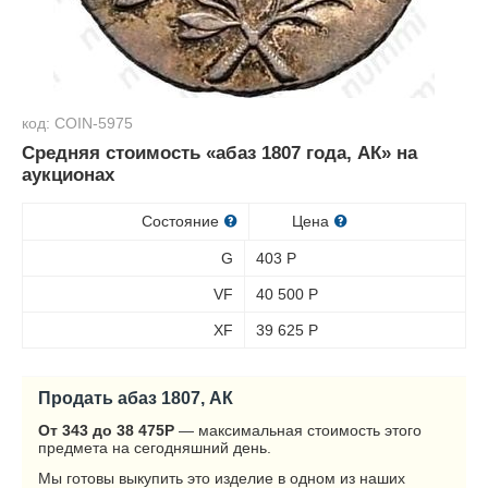
код: COIN-5975
Средняя стоимость «абаз 1807 года, АК» на
аукционах
Состояние
Цена
G
403
Р
VF
40 500
Р
XF
39 625
Р
Продать абаз 1807, АК
От 343 до 38 475
Р
— максимальная стоимость этого
предмета на сегодняшний день.
Мы готовы выкупить это изделие в одном из наших