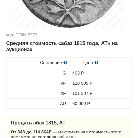
код: COIN-5973
Средняя стоимость «абаз 1815 года, АТ» на
аукционах
Состояние
Цена
G
403
Р
VF
120 909
Р
XF
101 387
Р
AU
60 000
Р
Продать абаз 1815, АТ
От 343 до 114 864
Р
— максимальная стоимость этого
предмета на сегодняшний день.