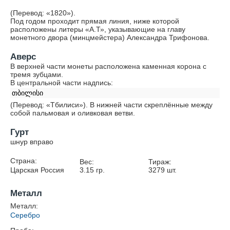
(Перевод: «1820»).
Под годом проходит прямая линия, ниже которой
расположены литеры «А.Т», указывающие на главу
монетного двора (минцмейстера) Александра Трифонова.
Аверс
В верхней части монеты расположена каменная корона с
тремя зубцами.
В центральной части надпись:
თბილისი
(Перевод: «Тбилиси»). В нижней части скреплённые между
собой пальмовая и оливковая ветви.
Гурт
шнур вправо
Страна:
Вес:
Тираж:
Царская Россия
3.15
гр.
3279
шт.
Металл
Металл:
Серебро