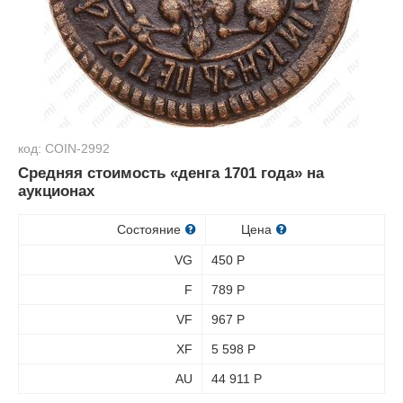
код: COIN-2992
Средняя стоимость «денга 1701 года» на
аукционах
Состояние
Цена
VG
450
Р
F
789
Р
VF
967
Р
XF
5 598
Р
AU
44 911
Р