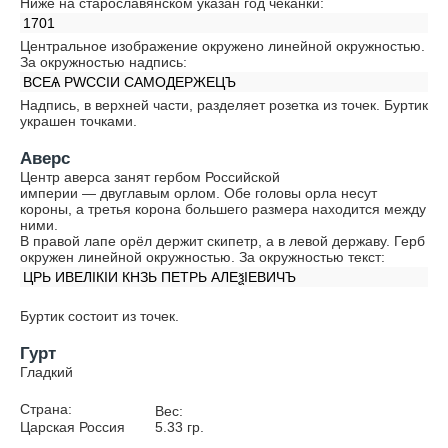
Ниже на старославянском указан год чеканки:
1701
Центральное изображение окружено линейной окружностью.
За окружностью надпись:
ВСЕѦ РWССIИ САМОДЕРЖЕЦЪ
Надпись, в верхней части, разделяет розетка из точек. Буртик
украшен точками.
Аверс
Центр аверса занят гербом Российской
империи — двуглавым орлом. Обе головы орла несут
короны, а третья корона большего размера находится между
ними.
В правой лапе орёл держит скипетр, а в левой державу. Герб
окружен линейной окружностью. За окружностью текст:
ЦРЬ ИВЕЛIКIИ КНЗЬ ПЕТРЬ АЛЕѯIЕВИЧЪ
Буртик состоит из точек.
Гурт
Гладкий
Страна:
Вес:
Царская Россия
5.33
гр.