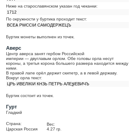
Ниже на старославянском указан год чеканки:
1712
По окружности у буртика проходит текст:
ВСЕѦ РWССIИ САМОДЕРЖЕЦЪ
Буртик монеты выполнен из точек.
Аверс
Центр аверса занят гербом Российской
империи — двуглавым орлом. Обе головы орла несут
короны, а третья корона большего размера находится между
ними.
В правой лапе орёл держит скипетр, а в левой державу.
Вокруг орла текст:
ЦРЬ ИВЕЛIКIИ КНЗЬ ПЕТРЬ АЛЕѯIЕВИЧЪ
Буртик состоит из точек.
Гурт
Гладкий
Страна:
Вес:
Царская Россия
4.27
гр.