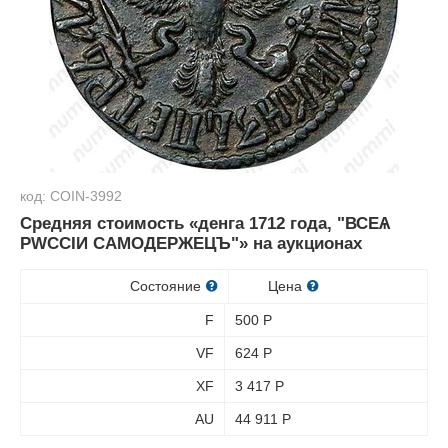
код: COIN-3992
Средняя стоимость «денга 1712 года, "ВСЕѦ
РWССIИ САМОДЕРЖЕЦЪ"» на аукционах
Состояние
Цена
F
500
Р
VF
624
Р
XF
3 417
Р
AU
44 911
Р