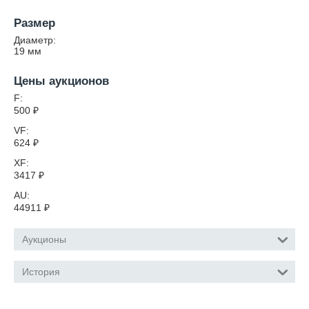
Размер
Диаметр:
19
мм
Цены аукционов
F:
500
₽
VF:
624
₽
XF:
3417
₽
AU:
44911
₽
Аукционы
История