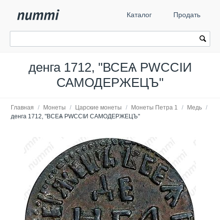
Каталог
Продать
денга 1712, "ВСЕѦ РWССIИ
САМОДЕРЖЕЦЪ"
Главная
/
Монеты
/
Царские монеты
/
Монеты Петра 1
/
Медь
/
денга 1712, "ВСЕѦ РWССIИ САМОДЕРЖЕЦЪ"