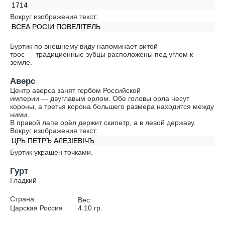
1714
Вокруг изображения текст:
ВСЕѦ РОСIИ ПОВЕЛIТЕЛЬ
Буртик по внешнему виду напоминает витой
трос — традиционные зубцы расположены под углом к
земле.
Аверс
Центр аверса занят гербом Российской
империи — двуглавым орлом. Обе головы орла несут
короны, а третья корона большего размера находится между
ними.
В правой лапе орёл держит скипетр, а в левой державу.
Вокруг изображения текст:
ЦРЬ ПЕТРЪ АЛЕЗIЕВIЧЪ
Буртик украшен точками.
Гурт
Гладкий
Страна:
Вес:
Царская Россия
4.10
гр.