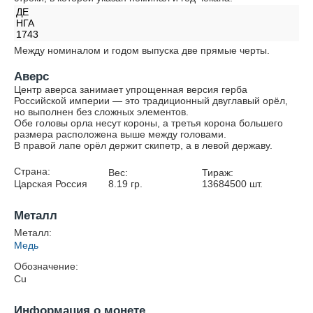
ДЕ
НГА
1743
Между номиналом и годом выпуска две прямые черты.
Аверс
Центр аверса занимает упрощенная версия герба
Российской империи — это традиционный двуглавый орёл,
но выполнен без сложных элементов.
Обе головы орла несут короны, а третья корона большего
размера расположена выше между головами.
В правой лапе орёл держит скипетр, а в левой державу.
Страна:
Вес:
Тираж:
Царская Россия
8.19
гр.
13684500
шт.
Металл
Металл:
Медь
Обозначение:
Cu
Информация о монете