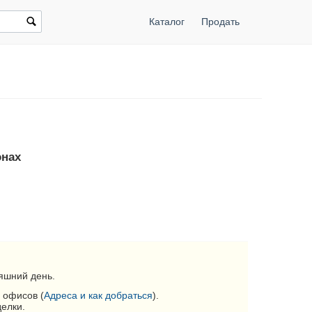
Каталог
Продать
онах
яшний день.
 офисов (
Адреса и как добраться
).
делки.