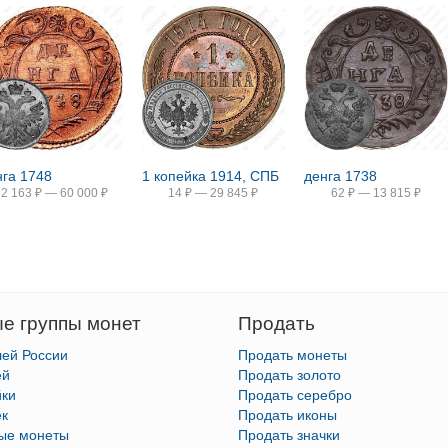
нга 1748
1 копейка 1914, СПБ
денга 1738
52 163
₽
—
60 000
₽
14
₽
—
29 845
₽
62
₽
—
13 815
₽
е группы монет
Продать
лей России
Продать монеты
ей
Продать золото
йки
Продать серебро
ек
Продать иконы
тые монеты
Продать значки