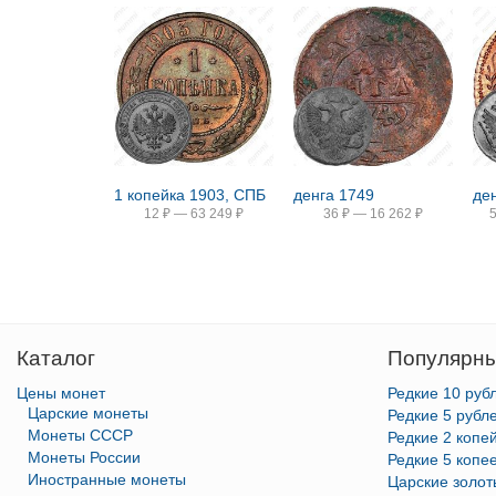
1 копейка 1903, СПБ
денга 1749
де
12
₽
—
63 249
₽
36
₽
—
16 262
₽
Каталог
Популярны
Цены монет
Редкие 10 руб
Царские монеты
Редкие 5 рубл
Монеты СССР
Редкие 2 копе
Монеты России
Редкие 5 копе
Иностранные монеты
Царские золо