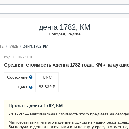
денга 1782, КМ
Новодел, Редкие
 2
/
Медь
/
денга 1782, КМ
код: COIN-3196
Средняя стоимость «денга 1782 года, КМ» на аукци
Состояние
UNC
83 339
Р
Цена
Продать денга 1782, КМ
79 172
Р
— максимальная стоимость этого предмета на сегодн
Мы готовы выкупить это изделие в одном из наших безопасных
Вы получите деньги наличными или на карту сразу в момент с