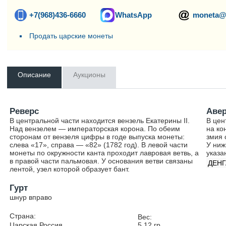
+7(968)436-6660
WhatsApp
moneta@
Продать царские монеты
Описание
Аукционы
Реверс
Аве
В центральной части находится вензель Екатерины II.
В цен
Над вензелем — императорская корона. По обеим
на ко
сторонам от вензеля цифры в годе выпуска монеты:
змия 
слева «17», справа — «82» (1782 год). В левой части
У ниж
монеты по окружности канта проходит лавровая ветвь, а
указа
в правой части пальмовая. У основания ветви связаны
ДЕНГ
лентой, узел которой образует бант.
Гурт
шнур вправо
Страна:
Вес:
Царская Россия
5.12
гр.