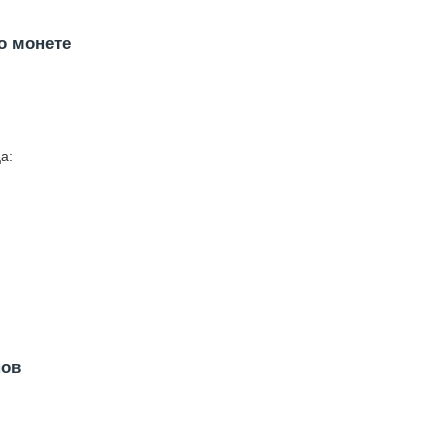
о монете
а:
нов