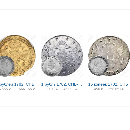
 рублей 1782, СПБ
1 рубль 1782, СПБ-ИЗ
15 копеек 1782, СПБ
6 555
₽
—
1 666 165
₽
3 072
₽
—
46 003
₽
456
₽
—
358 851
₽