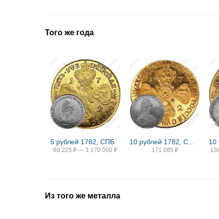
Того же года
5 рублей 1782, СПБ
10 рублей 1782, СПБ, Новодел
10
68 225
₽
—
1 170 000
₽
171 085
₽
13
Из того же металла