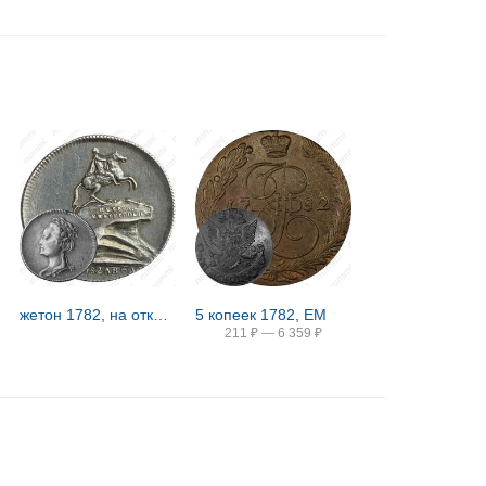
жетон 1782, на открытия в С.-Петербурге памятника Императору Петру I, 6 августа 1782 года
5 копеек 1782, ЕМ
211
₽
—
6 359
₽