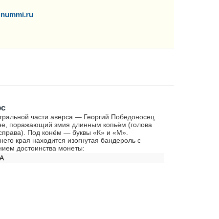
nummi.ru
рс
тральной части аверса — Георгий Победоносец
не, поражающий змия длинным копьём (голова
справа). Под конём — буквы «К» и «М».
него края находится изогнутая бандероль с
нием достоинства монеты:
А