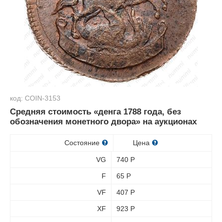
код: COIN-3153
Средняя стоимость «денга 1788 года, без
обозначения монетного двора» на аукционах
Состояние
Цена
VG
740
Р
F
65
Р
VF
407
Р
XF
923
Р