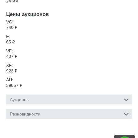
24
мм
Цены аукционов
VG:
740
₽
F:
65
₽
VF:
407
₽
XF:
923
₽
AU:
39057
₽
Аукционы
Разновидности