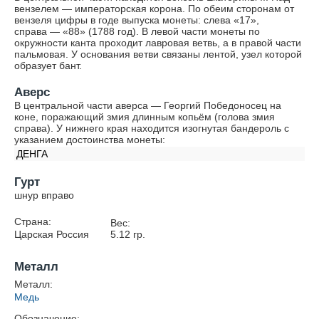
вензелем — императорская корона. По обеим сторонам от
вензеля цифры в годе выпуска монеты: слева «17»,
справа — «88» (1788 год). В левой части монеты по
окружности канта проходит лавровая ветвь, а в правой части
пальмовая. У основания ветви связаны лентой, узел которой
образует бант.
Аверс
В центральной части аверса — Георгий Победоносец на
коне, поражающий змия длинным копьём (голова змия
справа). У нижнего края находится изогнутая бандероль с
указанием достоинства монеты:
ДЕНГА
Гурт
шнур вправо
Страна:
Вес:
Царская Россия
5.12
гр.
Металл
Металл:
Медь
Обозначение: