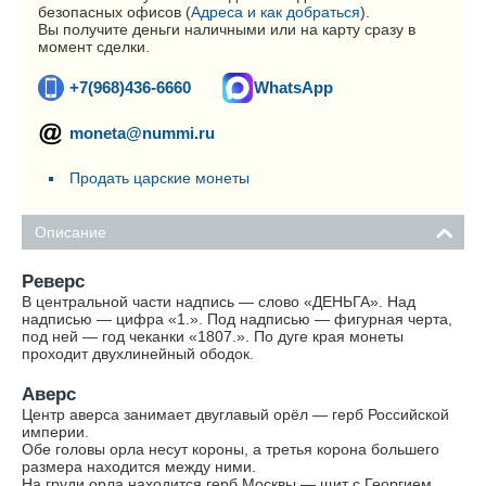
безопасных офисов (
Адреса и как добраться
).
Вы получите деньги наличными или на карту сразу в
момент сделки.
+7(968)436-6660
WhatsApp
moneta@nummi.ru
Продать царские монеты
Описание
Реверс
В центральной части надпись — слово «ДЕНЬГА». Над
надписью — цифра «1.». Под надписью — фигурная черта,
под ней — год чеканки «1807.». По дуге края монеты
проходит двухлинейный ободок.
Аверс
Центр аверса занимает двуглавый орёл — герб Российской
империи.
Обе головы орла несут короны, а третья корона большего
размера находится между ними.
На груди орла находится герб Москвы — щит с Георгием