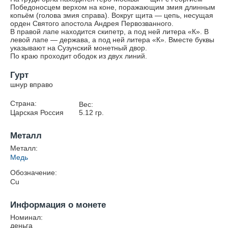
Победоносцем верхом на коне, поражающим змия длинным
копьём (голова змия справа). Вокруг щита — цепь, несущая
орден Святого апостола Андрея Первозванного.
В правой лапе находится скипетр, а под ней литера «К». В
левой лапе — держава, а под ней литера «К». Вместе буквы
указывают на Сузунский монетный двор.
По краю проходит ободок из двух линий.
Гурт
шнур вправо
Страна:
Вес:
Царская Россия
5.12
гр.
Металл
Металл:
Медь
Обозначение:
Cu
Информация о монете
Номинал:
деньга