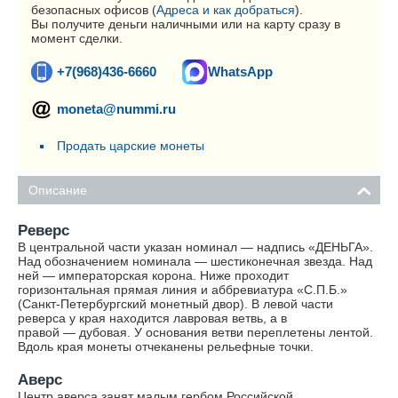
безопасных офисов (
Адреса и как добраться
).
Вы получите деньги наличными или на карту сразу в
момент сделки.
+7(968)436-6660
WhatsApp
moneta@nummi.ru
Продать царские монеты
Описание
Реверс
В центральной части указан номинал — надпись «ДЕНЬГА».
Над обозначением номинала — шестиконечная звезда. Над
ней — императорская корона. Ниже проходит
горизонтальная прямая линия и аббревиатура «С.П.Б.»
(Санкт-Петербургский монетный двор). В левой части
реверса у края находится лавровая ветвь, а в
правой — дубовая. У основания ветви переплетены лентой.
Вдоль края монеты отчеканены рельефные точки.
Аверс
Центр аверса занят малым гербом Российской