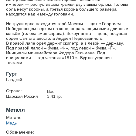
империи — распустившим крылья двуглавым орлом. Головы
орла несут короны, а третья корона большего размера
находится над и между головами.
На груди орла находится герб Москвы — щит с Георгием
Победоносцем верхом на коне, поражающим змия длинным
копьём (голова змия справа). Вокруг щита — цепь, несущая
орден Святого апостола Андрея Первозванного.
В правой лапе орёл держит скипетр, а в левой — державу.
Под правой лапой – буква «Ф», под левой – буква «Г».
Инициалы минцмейстера Федора Гельмана. Под
инициалами — год чеканки «1810.». Буртик украшен
точками.
Гурт
Гладкий
Страна:
Вес:
Царская Россия
3.41
гр.
Металл
Металл:
Медь
Обозначение: