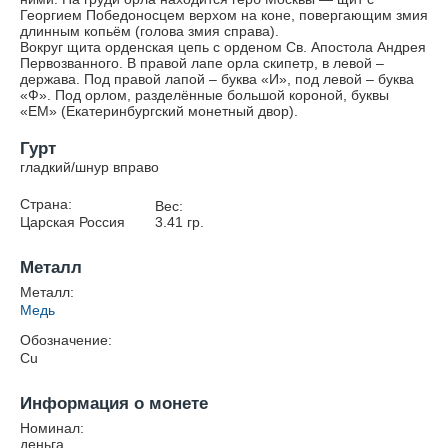
Георгием Победоносцем верхом на коне, повергающим змия
длинным копьём (голова змия справа).
Вокруг щита орденская цепь с орденом Св. Апостола Андрея
Первозванного. В правой лапе орла скипетр, в левой –
держава. Под правой лапой – буква «И», под левой – буква
«Ф». Под орлом, разделённые большой короной, буквы
«ЕМ» (Екатеринбургский монетный двор).
Гурт
гладкий/шнур вправо
Страна:
Вес:
Царская Россия
3.41
гр.
Металл
Металл:
Медь
Обозначение:
Cu
Информация о монете
Номинал:
деньга