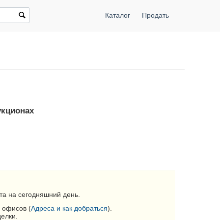
Каталог
Продать
укционах
та на сегодняшний день.
 офисов (
Адреса и как добраться
).
делки.