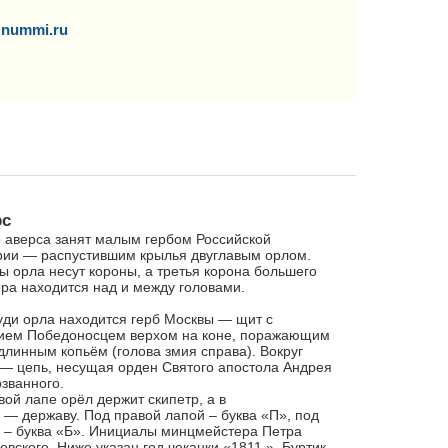
nummi.ru
рс
 аверса занят малым гербом Российской
ии — распустившим крылья двуглавым орлом.
ы орла несут короны, а третья корона большего
ра находится над и между головами.
уди орла находится герб Москвы — щит с
ием Победоносцем верхом на коне, поражающим
длинным копьём (голова змия справа). Вокруг
— цепь, несущая орден Святого апостола Андрея
званного.
вой лапе орёл держит скипетр, а в
 — державу. Под правой лапой – буква «П», под
 – буква «Б». Инициалы минцмейстера Петра
овского. Ниже указан год чеканки «1811.». Буртик