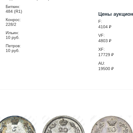
Биткин:
484 (R1)
Цены аукцио
Конрос:
F:
228/2
4104
₽
Ильин:
VF:
10 руб.
4803
₽
Петров:
XF:
10 руб.
17729
₽
AU:
19500
₽