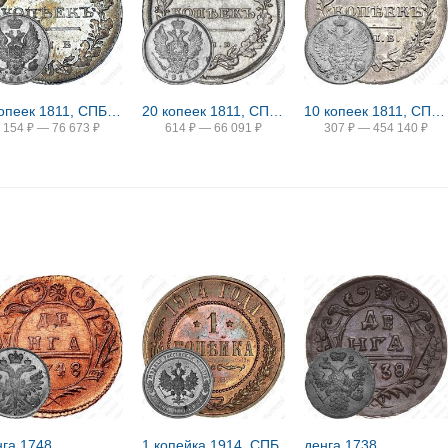
5 копеек 1811, СПБ-ФГ
20 копеек 1811, СПБ-ФГ
10 копеек 1811, СПБ-ФГ, Новодел
154
₽
—
76 673
₽
614
₽
—
66 091
₽
307
₽
—
454 140
₽
нга 1748
1 копейка 1914, СПБ
денга 1738