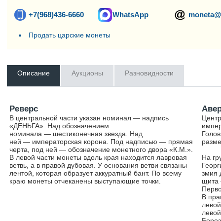
+7(968)436-6660
WhatsApp
moneta@
Продать царские монеты
Описание
Аукционы
Разновидности
Реверс
Аве
В центральной части указан номинал — надпись
Центр
«ДЕНЬГА». Над обозначением
импер
номинала — шестиконечная звезда. Над
Голов
ней — императорская корона. Под надписью — прямая
разме
черта, под ней — обозначение монетного двора «К.М.».
В левой части монеты вдоль края находится лавровая
На гр
ветвь, а в правой дубовая. У основания ветви связаны
Георг
лентой, которая образует аккуратный бант. По всему
змия 
краю монеты отчеканены выступающие точки.
щита 
Перво
В пра
левой
левой
Берез