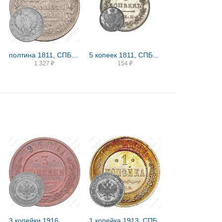
полтина 1811, СПБ-ФГ
5 копеек 1811, СПБ-ФГ, Новодел
1 327
₽
154
₽
3 копейки 1916
1 копейка 1913, СПБ