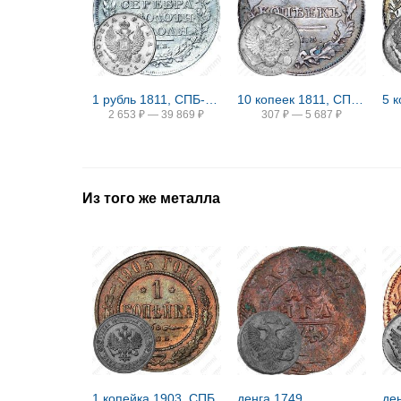
1 рубль 1811, СПБ-ФГ
10 копеек 1811, СПБ-ФГ
2 653
₽
—
39 869
₽
307
₽
—
5 687
₽
Из того же металла
1 копейка 1903, СПБ
денга 1749
де