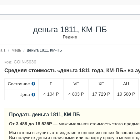
деньга 1811, КМ-ПБ
Редкие
а 1
/
Медь
/
деньга 1811, КМ-ПБ
код: COIN-5636
Средняя стоимость «деньга 1811 года, КМ-ПБ» на а
Состояние
F
VF
XF
AU
4 104
Р
4 803
Р
17 729
Р
19 500
Р
Цена
Продать деньга 1811, КМ-ПБ
От 3 488 до 18 525
Р
— максимальная стоимость этого предме
Мы готовы выкупить это изделие в одном из наших безопасных
Вы получите деньги наличными или на карту сразу в момент с