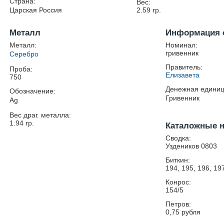
Страна:
Вес:
Царская Россия
2.59
гр.
Металл
Информация 
Металл:
Номинал:
гривенник
Серебро
Правитель:
Проба:
Елизавета
750
Денежная единиц
Обозначение:
Гривенник
Ag
Вес драг. металла:
1.94
гр.
Каталожные 
Сводка:
Уздеников 0803
Биткин:
194, 195, 196, 19
Конрос:
154/5
Петров:
0,75 рубля