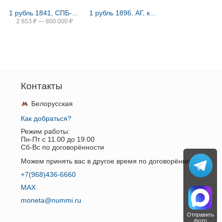
1 рубль 1841, СПБ-HI, свадьба Александра Николаевича
1 рубль 1896, АГ, коронация Николая II
2 653
₽
—
800 000
₽
Контакты
Белорусская
Как добраться?
Режим работы:
Пн-Пт c 11.00 до 19.00
Сб-Вс по договорённости
Можем принять вас в другое время по договорённости.
+7(968)436-6660
MAX
moneta@nummi.ru
Отправить
фото