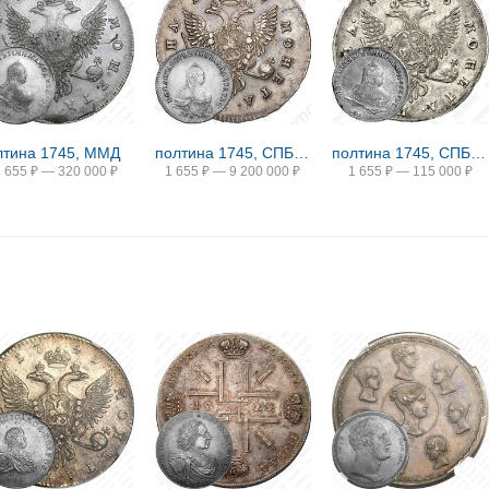
лтина 1745, ММД
полтина 1745, СПБ, поясной портрет
полтина 1745, СПБ, погрудный портрет
1 655
₽
—
320 000
₽
1 655
₽
—
9 200 000
₽
1 655
₽
—
115 000
₽