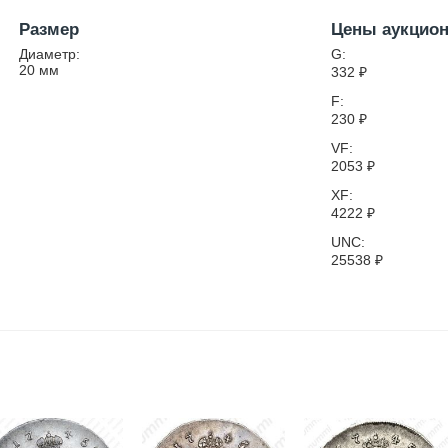
Размер
Цены аукцио
Диаметр:
G:
20
мм
332
₽
F:
230
₽
VF:
2053
₽
XF:
4222
₽
UNC:
25538
₽