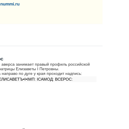
nummi.ru
рс
 аверса занимает правый профиль российской
атрицы Елизаветы I Петровны.
 направо по дуге у края проходит надпись:
ЕЛИСАВЕТЪ•I•IМП: IСАМОД: ВСЕРОС: