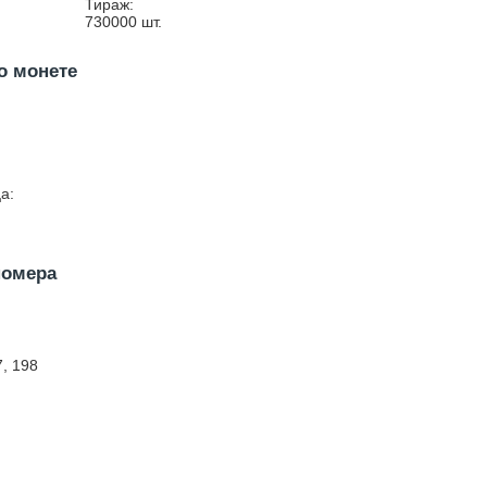
Тираж:
730000
шт.
о монете
а:
номера
7, 198