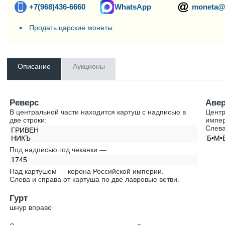
+7(968)436-6660
WhatsApp
moneta@
Продать царские монеты
Описание
Аукционы
Реверс
Аве
В центральной части находится картуш с надписью в
Центр
две строки:
импер
Слева
ГРИВЕН
НИКЪ
Б•М•
Под надписью год чеканки —
1745
Над картушем — корона Российской империи.
Слева и справа от картуша по две лавровые ветви.
Гурт
шнур вправо