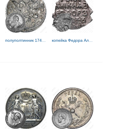
полуполтинник 1745, ММД
копейка Федора Алексеевича 1676-1782, о/М [Москва]