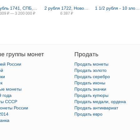
1 рубль 1741, СПБ, Иоанн, гурт надпись
2 рубля 1722, Новодел
1 1/2 рубля - 10 злотых 1836, семейный, П. У., Новодел
 309
₽
—
3 200 000
₽
6 387
₽
е группы монет
Продать
лей России
Продать монеты
ей
Продать золото
йки
Продать серебро
ек
Продать иконы
тые монеты
Продать значки
9 года
Продать купюры
ты СССР
Продать медали, ордена
онеты России
Продать антиквариат
2014
Продать евро
анка