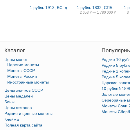
1 рубль 1913, ВС, дом Романовых
1 рубль 1832, СПБ-НГ, венок 8 звеньев
2 653
₽
—
1 780 000
₽
3
Каталог
Популярны
Цены монет
Редкие 10 руб
Царские монеты
Редкие 5 рубл
Монеты СССР
Редкие 2 копе
Монеты России
Редкие 5 копе
Иностранные монеты
Царские золо
10 рублей 189
Цены значков СССР
Золотые моне
Цены медалей
Серебряные м
Боны
Монеты Сочи 
Цены жетонов
Монеты Сберб
Редкие и ценные монеты
Клейма
Полная карта сайта