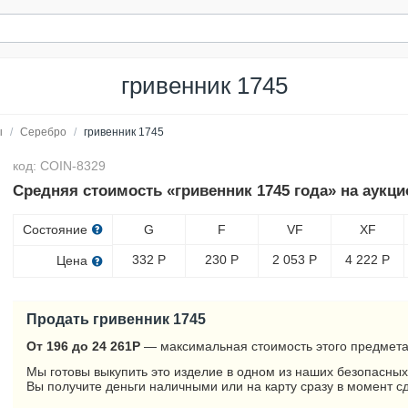
гривенник 1745
ы
/
Серебро
/
гривенник 1745
код: COIN-8329
Средняя стоимость «гривенник 1745 года» на аукци
Состояние
G
F
VF
XF
332
Р
230
Р
2 053
Р
4 222
Р
Цена
Продать гривенник 1745
От 196 до 24 261
Р
— максимальная стоимость этого предмета
Мы готовы выкупить это изделие в одном из наших безопасных
Вы получите деньги наличными или на карту сразу в момент с