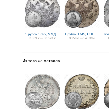
1 рубль 1745, ММД
1 рубль 1745, СПБ
по
3 309
₽
—
88 573
₽
3 258
₽
—
54 539
₽
Из того же металла