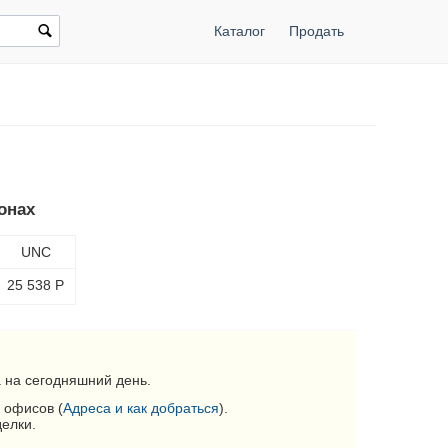
Каталог
Продать
онах
UNC
25 538
Р
 на сегодняшний день.
 офисов (
Адреса и как добраться
).
делки.