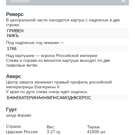
Описание
Реверс
В центральной части находится картуш с надписью в две
строки:
ГРИВЕН
НИКЪ
Под надписью год чеканки —
1766
Над картушем — корона Российской империи.
Слева и справа из виньеток картуша выходят по две
лавровые ветви.
Аверс
Центр аверса занимает правый профиль российской
императрицы Екатерины II.
У края по дуге слева снизу идёт надпись:
Б•М•ЕКАТЕРИНА•II•IМП•IСАМОД•ВСЕРОС
Гурт
шнур вправо
Страна:
Вес:
Тираж:
Царская Россия
3.27
гр.
41000
шт.