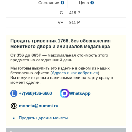
Состояние
Цена
G
419
Р
VF
911
Р
Продать гривенник 1766, без обозначения
монетного двора и инициалов медальера
От 356 до 865
Р
— максимальная стоимость этого
предмета на сегодняшний день.
Мы готовы выкупить это изделие в одном из наших
безопасных офисов (
Адреса и как добраться
).
Вы получите деньги наличными или на карту сразу в
момент сделки.
+7(968)436-6660
WhatsApp
moneta@nummi.ru
Продать царские монеты