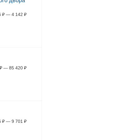
ого двора
6
₽
—
4 142
₽
₽
—
85 420
₽
6
₽
—
9 701
₽