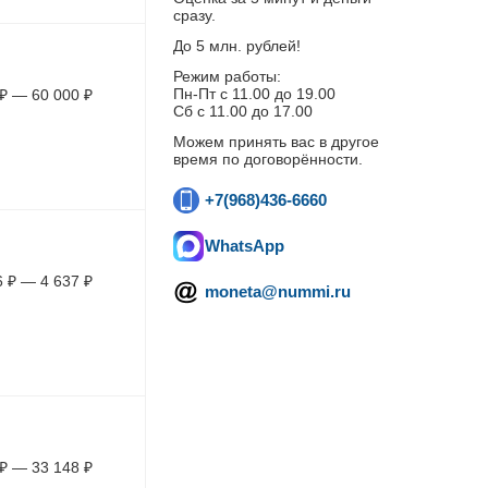
сразу.
До 5 млн. рублей!
Режим работы:
Пн-Пт c 11.00 до 19.00
₽
—
60 000
₽
Сб с 11.00 до 17.00
Можем принять вас в другое
время по договорённости.
+7(968)436-6660
WhatsApp
6
₽
—
4 637
₽
moneta@nummi.ru
₽
—
33 148
₽