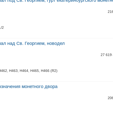
нал под Св. Георгием, гурт екатеринбургского монетн
21
1/2
нал над Св. Георгием, новодел
27 619
Н462, Н463, Н464, Н465, Н466 (R2)
бозначения монетного двора
20