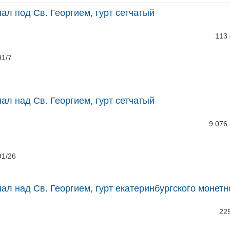
нал под Св. Георгием, гурт сетчатый
113
91/7
нал над Св. Георгием, гурт сетчатый
9 076
91/26
нал над Св. Георгием, гурт екатеринбургского монетн
22