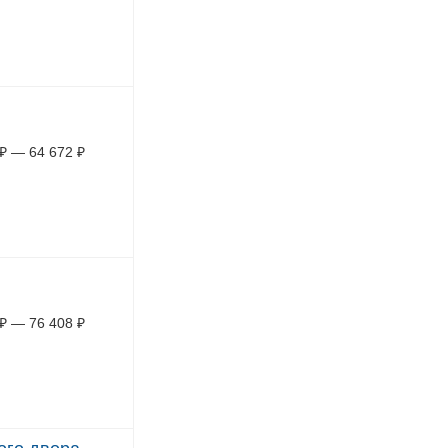
₽
—
64 672
₽
₽
—
76 408
₽