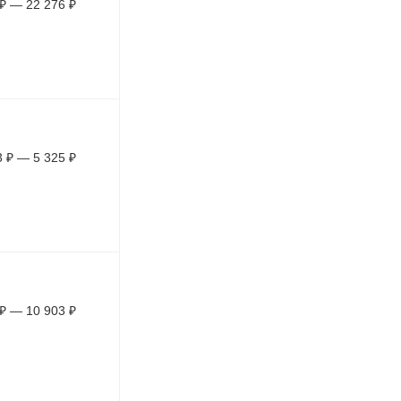
₽
—
22 276
₽
3
₽
—
5 325
₽
₽
—
10 903
₽