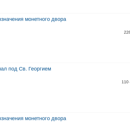
бозначения монетного двора
22
нал под Св. Георгием
110
бозначения монетного двора