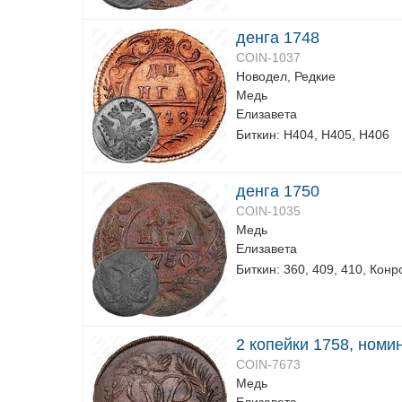
денга 1748
COIN-1037
Новодел, Редкие
Медь
Елизавета
Биткин: Н404, Н405, Н406
денга 1750
COIN-1035
Медь
Елизавета
Биткин: 360, 409, 410, Конр
2 копейки 1758, номи
COIN-7673
Медь