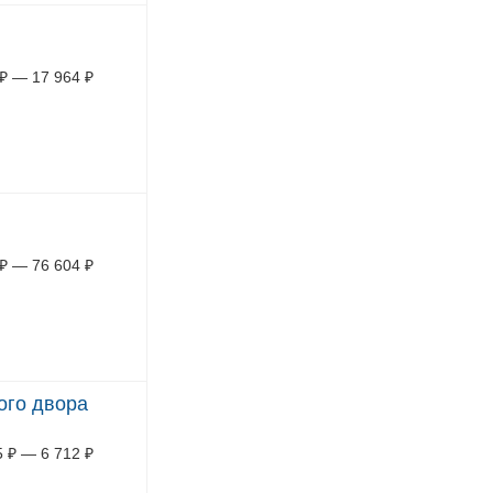
₽
—
17 964
₽
₽
—
76 604
₽
ого двора
5
₽
—
6 712
₽