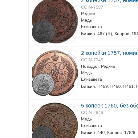
2 копейки 1757, номи
COIN-7597
Редкие
Медь
Елизавета
Биткин: 467 (R), Конрос: 19
2 копейки 1757, номи
COIN-7745
Новодел, Редкие
Медь
Елизавета
Биткин: Н459, Н460, Н461, 
5 копеек 1760, без о
COIN-2648
Медь
Елизавета
Биткин: 440, Конрос: 178/6