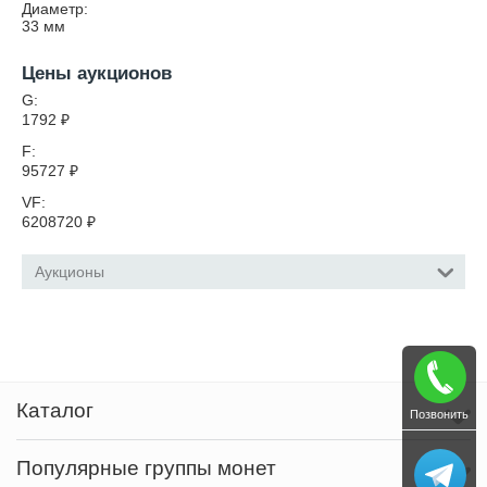
Диаметр:
33
мм
Цены аукционов
G:
1792
₽
F:
95727
₽
VF:
6208720
₽
Аукционы
Каталог
Позвонить
Популярные группы монет