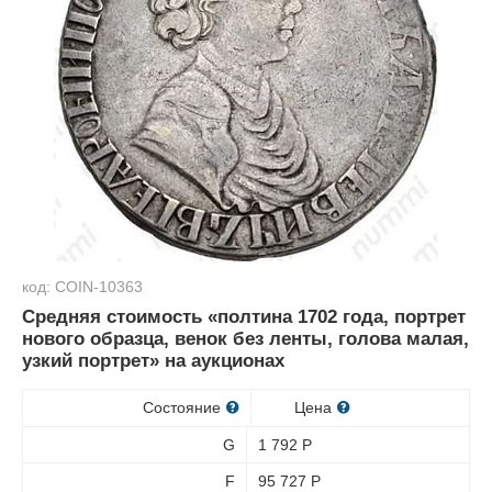
код: COIN-10363
Средняя стоимость «полтина 1702 года, портрет
нового образца, венок без ленты, голова малая,
узкий портрет» на аукционах
Состояние
Цена
G
1 792
Р
F
95 727
Р