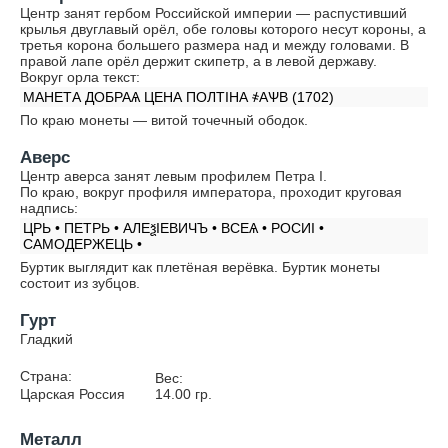
Центр занят гербом Российской империи — распустивший
крылья двуглавый орёл, обе головы которого несут короны, а
третья корона большего размера над и между головами. В
правой лапе орёл держит скипетр, а в левой державу.
Вокруг орла текст:
МАНЕТА ДОБРАѦ ЦЕНА ПОЛТIНА ҂АѰВ (1702)
По краю монеты — витой точечный ободок.
Аверс
Центр аверса занят левым профилем Петра I.
По краю, вокруг профиля императора, проходит круговая
надпись:
ЦРЬ • ПЕТРЬ • АЛЕѯIЕВИЧЪ • ВСЕѦ • РОСИI •
САМОДЕРЖЕЦЬ •
Буртик выглядит как плетёная верёвка. Буртик монеты
состоит из зубцов.
Гурт
Гладкий
Страна:
Вес:
Царская Россия
14.00
гр.
Металл